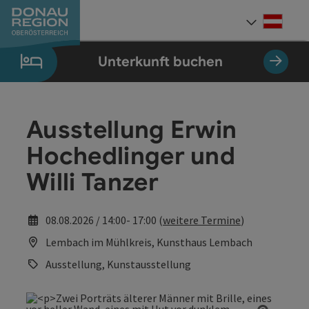
Accesskey
Accesskey
Accesskey
Accesskey
Accesskey
Accesskey
Zum Inhalt
Zur Navigation
Zum Seitenanfang
Zur Kontaktseite
Zum Impressum
Zur Startseite
[0]
[7]
[1]
[5]
[3]
[2]
Deut
Sprach
Unterkunft buchen
Ausstellung Erwin
Hochedlinger und
Willi Tanzer
08.08.2026 / 14:00- 17:00 (
weitere Termine
)
Lembach im Mühlkreis, Kunsthaus Lembach
Ausstellung, Kunstausstellung