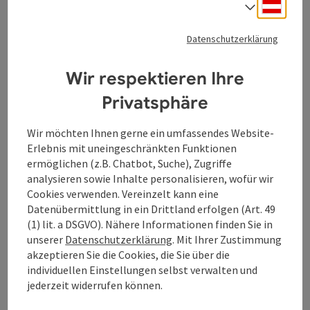
Deuts
Sprach
Gesagten Nachdruck. In seinen Acrylbildern malt er
unter anderem Gesten mit unterschiedlicher
Datenschutzerklärung
Bedeutung.
Wir respektieren Ihre
Bei
Wilhelm Tanzer
(geb. 1961 in NÖ, lebt in St. Peter
am Wimberg)) erzeugt die Betrachtung der Vielfalt
Privatsphäre
der Natur innere Bilder. Diese inneren Bilder werden
mit bildnerischen Mitteln zu Arbeiten, die mit dem
Wir möchten Ihnen gerne ein umfassendes Website-
Betrachter in Dialog treten.
Erlebnis mit uneingeschränkten Funktionen
ermöglichen (z.B. Chatbot, Suche), Zugriffe
Öffnungszeiten: ab 31. Juli, jeweils Sa und So, 14 - 17
analysieren sowie Inhalte personalisieren, wofür wir
Uhr und nach telefonischer Vereinbarung,
Cookies verwenden. Vereinzelt kann eine
Ausstellungsdauer 2 Wochen
Datenübermittlung in ein Drittland erfolgen (Art. 49
Kontakt Andrea Zaglmair : +43 676 4302350
(1) lit. a DSGVO). Nähere Informationen finden Sie in
unserer
Datenschutzerklärung
. Mit Ihrer Zustimmung
Ein Projekt der communale oö 2026.
akzeptieren Sie die Cookies, die Sie über die
individuellen Einstellungen selbst verwalten und
jederzeit widerrufen können.
Kontakt