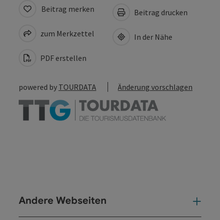
Beitrag merken
Beitrag drucken
zum Merkzettel
In der Nähe
PDF erstellen
powered by
TOURDATA
Änderung vorschlagen
Andere Webseiten
And