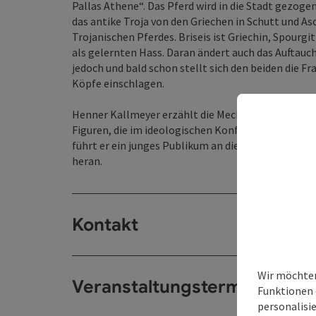
Pallas Athene“. Das Pferd wird in die Stadt gezo
das antike Troja von den Griechen in Schutt und Asc
Trojanischen Pferdes. Briseis ist Griechin, Spourgi
als gelernten Hass. Daran ändert auch das Auftauc
jedoch und bald schon stellt sich den beiden die Fr
Köpfe einschlagen.
Henner Kallmeyer erzählt die Mechanismen des Kri
Figuren, die im ideologischen Konflikt noch eine
führt er ein junges Publikum an die Absurditäten
heran.
Kontakt
Wir möchten
Veranstaltungstermin/e
Funktionen 
personalisi