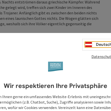
gen. Nachts entströmen daraus griechische Kämpfer. Während
he gelegt wird, treffen sich zwei Kinder im Inneren des
tis Trojaner. Anfänglich gibt es zwischen den beiden nichts
hen eines launischen Gottes nichts. Die Wogen glätten sich
age, weshalb sich ihre Völker eigentlich gegenseitig die
eges anhand zweier kindlicher Protagonist:innen. Es sind
Deutsc
 Chance auf menschliche Perspektiven haben. Sprachgewandt
 des Krieges sowie die Bedeutung gemeinsamer Geschichten
Datenschut
Wir respektieren Ihre Privatsphäre
 Ihnen gerne ein umfassendes Website-Erlebnis mit uneingesch
ermöglichen (z.B. Chatbot, Suche), Zugriffe analysieren sowie Inh
eren, wofür wir Cookies verwenden. Vereinzelt kann eine Datenübe