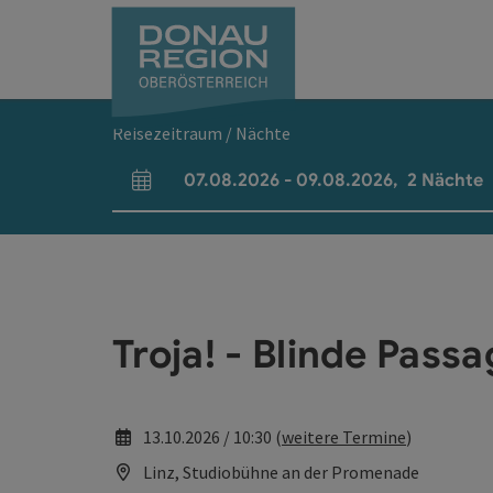
Accesskey
Accesskey
Accesskey
Accesskey
Accesskey
Accesskey
Zum Inhalt
Zur Navigation
Zum Seitenanfang
Zur Kontaktseite
Zum Impressum
Zur Startseite
[0]
[7]
[1]
[5]
[3]
[2]
Reisezeitraum / Nächte
07.08.2026
-
09.08.2026
,
2
Nächte
An- und Abreisefelder
Troja! - Blinde Pass
13.10.2026 / 10:30 (
weitere Termine
)
Linz, Studiobühne an der Promenade