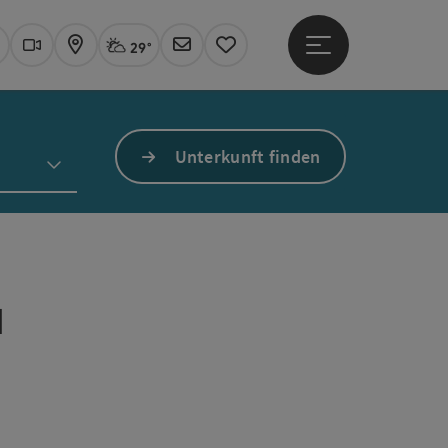
29°
Hauptmenü öffne
Aktuelles Wetter
Linz, stark bewölkt
uchen
Webcams
Karte
Newsletter
Merkzettel
Unterkunft finden
d