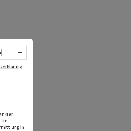
Sprachwahl - Menü öffnen
h
zerklärung
ränkten
alte
rmittlung in