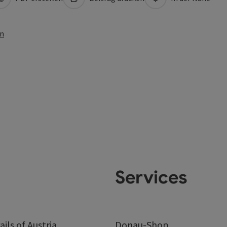
en
Services
ails of Austria
Donau-Shop