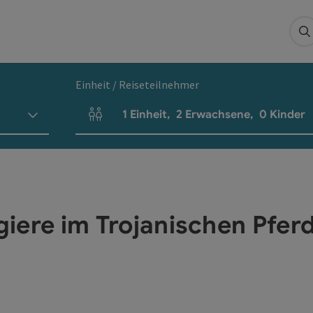
S
Einheit / Reiseteilnehmer
1
Einheit
,
2
Erwachsene
,
0
Kinder
Einheitenanzahl und Personenfelder
agiere im Trojanischen Pfer