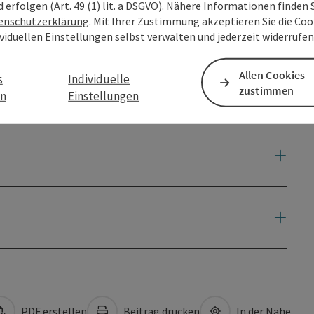
d erfolgen (Art. 49 (1) lit. a DSGVO). Nähere Informationen finden S
enschutzerklärung
. Mit Ihrer Zustimmung akzeptieren Sie die Cook
ividuellen Einstellungen selbst verwalten und jederzeit widerrufe
Allen Cookies
s
Individuelle
zustimmen
en
Einstellungen
PDF erstellen
Beitrag drucken
In der Nähe