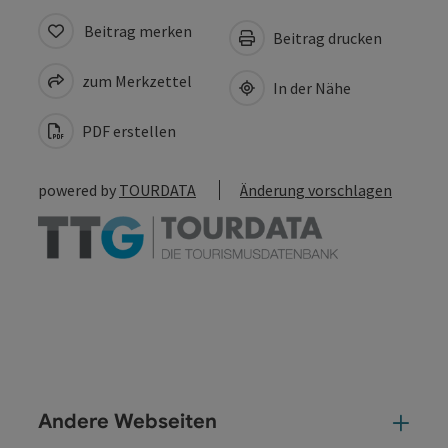
Beitrag merken
Beitrag drucken
zum Merkzettel
In der Nähe
PDF erstellen
powered by
TOURDATA
Änderung vorschlagen
Andere Webseiten
And