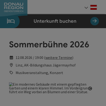
Accesskey
Accesskey
Accesskey
Accesskey
Accesskey
Accesskey
Zum Inhalt
Zur Navigation
Zum Seitenanfang
Zur Kontaktseite
Zum Impressum
Zur Startseite
[0]
[7]
[1]
[5]
[3]
[2]
Deut
Sprach
Unterkunft buchen
Sommerbühne 2026
12.08.2026 / 19:00 (
weitere Termine
)
Linz, AK-Bildungshaus Jägermayrhof
Musikveranstaltung, Konzert
Copyrig