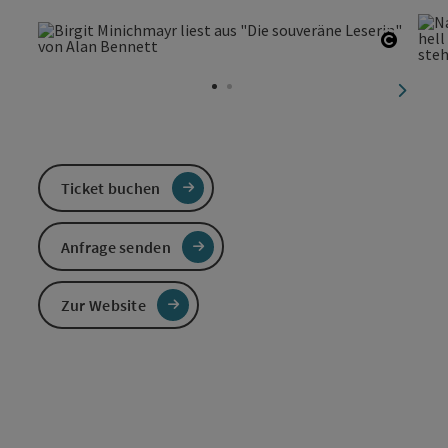
Copyri
nächst
Ticket buchen
Anfrage senden
Zur Website