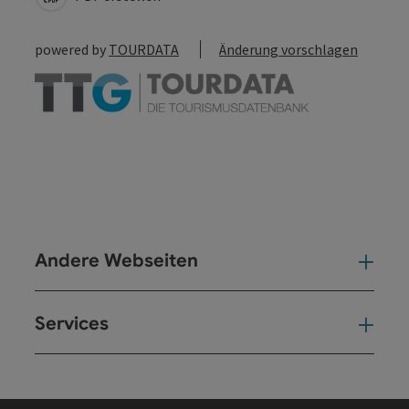
powered by
TOURDATA
Änderung vorschlagen
Andere Webseiten
And
Services
Ser