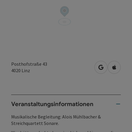
Posthofstraße 43
in Google Map
in Apple
4020
Linz
Veranstaltungsinformationen
Musikalische Begleitung: Alois Mühlbacher &
Streichquartett Sonare.