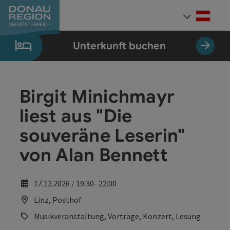
Accesskey
Accesskey
Accesskey
Accesskey
Accesskey
Accesskey
Zum Inhalt
Zur Navigation
Zum Seitenanfang
Zur Kontaktseite
Zum Impressum
Zur Startseite
[0]
[7]
[1]
[5]
[3]
[2]
Deut
Sprach
Unterkunft buchen
Birgit Minichmayr
liest aus "Die
souveräne Leserin"
von Alan Bennett
17.12.2026 / 19:30- 22:00
Linz, Posthof
Musikveranstaltung, Vorträge, Konzert, Lesung