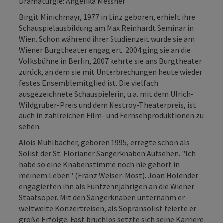
Dramaturgie: Angelika Messner
Birgit Minichmayr, 1977 in Linz geboren, erhielt ihre
Schauspielausbildung am Max Reinhardt Seminar in
Wien. Schon während ihrer Studienzeit wurde sie am
Wiener Burgtheater engagiert. 2004 ging sie an die
Volksbühne in Berlin, 2007 kehrte sie ans Burgtheater
zurück, an dem sie mit Unterbrechungen heute wieder
festes Ensemblemitglied ist. Die vielfach
ausgezeichnete Schauspielerin, u.a. mit dem Ulrich-
Wildgruber-Preis und dem Nestroy-Theaterpreis, ist
auch in zahlreichen Film- und Fernsehproduktionen zu
sehen.
Alois Mühlbacher, geboren 1995, erregte schon als
Solist der St. Florianer Sängerknaben Aufsehen. "Ich
habe so eine Knabenstimme noch nie gehört in
meinem Leben" (Franz Welser-Möst). Joan Holender
engagierten ihn als Fünfzehnjährigen an die Wiener
Staatsoper. Mit den Sängerknaben unternahm er
weltweite Konzertreisen, als Sopransolist feierte er
große Erfolge. Fast bruchlos setzte sich seine Karriere