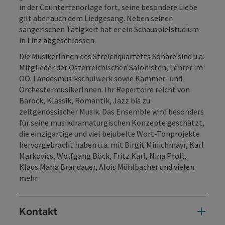
in der Countertenorlage fort, seine besondere Liebe
gilt aber auch dem Liedgesang. Neben seiner
sängerischen Tätigkeit hat er ein Schauspielstudium
in Linz abgeschlossen.
Die MusikerInnen des Streichquartetts Sonare sind u.a.
Mitglieder der Österreichischen Salonisten, Lehrer im
OÖ. Landesmusikschulwerk sowie Kammer- und
OrchestermusikerInnen. Ihr Repertoire reicht von
Barock, Klassik, Romantik, Jazz bis zu
zeitgenössischer Musik. Das Ensemble wird besonders
für seine musikdramaturgischen Konzepte geschätzt,
die einzigartige und viel bejubelte Wort-Tonprojekte
hervorgebracht haben u.a. mit Birgit Minichmayr, Karl
Markovics, Wolfgang Böck, Fritz Karl, Nina Proll,
Klaus Maria Brandauer, Alois Mühlbacher und vielen
mehr.
Kontakt