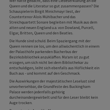
Wer hätte gedacht, dass eine Liebeserklärung an die
Queen und die Literatur so gut zusammenpassen? Die
Schauspielerin Birgit Minichmayr liest, der
Countertenor Alois Mühlbacher und das
Streichquartett Sonare begleiten mit Musik aus dem
alten und neuen England u.a. von Dowland, Purcell,
Elgar, Britten, Queen und den Beatles.
Die Hunde sind schuld. Beim Spaziergang mit der
Queen rennen sie los, um den allwöchentlich in einem
der Palasthöfe parkenden Bücherbus der
Bezirksbibliothek anzukläffen. Ma‘am ist zu gut
erzogen, um sich nicht bei dem Bibliothekar zu
entschuldigen, leiht sich ebenfalls aus Höflichkeit ein
Buch aus - und kommt auf den Geschmack.
Die Auswirkungen der majestätischen Leselust sind
unvorhersehbar, die Grundfeste des Buckingham
Palace werden jedenfalls gehörig
durcheinandergewirbelt und für den Leser bleibt kein
Auge trocken.