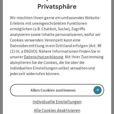
Davor und danach:
Privatsphäre
Kreativstationen, Führungen, musikalische
Workshops und viele weitere tolle Programmpunkte
Wir möchten Ihnen gerne ein umfassendes Website-
sowie familienfreundliches Essen im Restaurant
Erlebnis mit uneingeschränkten Funktionen
BRUCKNER’S.
ermöglichen (z.B. Chatbot, Suche), Zugriffe
analysieren sowie Inhalte personalisieren, wofür wir
Cookies verwenden. Vereinzelt kann eine
Kontakt
Datenübermittlung in ein Drittland erfolgen (Art. 49
(1) lit. a DSGVO). Nähere Informationen finden Sie in
unserer
Datenschutzerklärung
. Mit Ihrer Zustimmung
Veranstaltungsort
akzeptieren Sie die Cookies, die Sie über die
individuellen Einstellungen selbst verwalten und
jederzeit widerrufen können.
Anreise/Lage
Allen Cookies zustimmen
Preise
Individuelle Einstellungen
Eignung
Alle Cookies deaktivieren