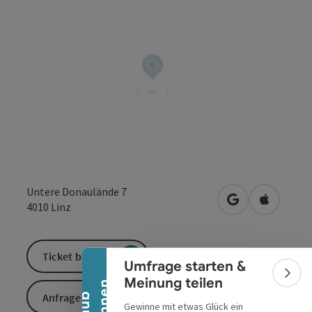
Banner einklappen
Untere Donaulände 7
in Google Maps
in Apple 
4010
Linz
Ticket buchen
Umfrage starten &
Bann
Meinung teilen
Anfrage senden
Gewinne mit etwas Glück ein