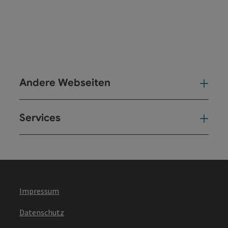
Andere Webseiten
And
Services
Ser
Impressum
Datenschutz