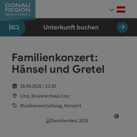
Accesskey
Accesskey
Accesskey
Accesskey
Accesskey
Accesskey
Zum Inhalt
Zur Navigation
Zum Seitenanfang
Zur Kontaktseite
Zum Impressum
Zur Startseite
[0]
[7]
[1]
[5]
[3]
[2]
Deut
Sprach
Unterkunft buchen
Familienkonzert:
Hänsel und Gretel
26.09.2026 / 13:30
Linz, Brucknerhaus Linz
Musikveranstaltung, Konzert
Copyrig