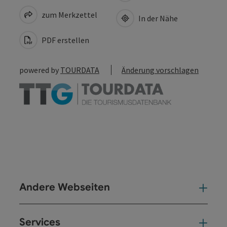
zum Merkzettel
In der Nähe
PDF erstellen
powered by
TOURDATA
Änderung vorschlagen
Andere Webseiten
And
Services
Ser