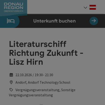
Accesskey
Accesskey
Accesskey
Accesskey
Accesskey
Accesskey
Zum Inhalt
Zur Navigation
Zum Seitenanfang
Zur Kontaktseite
Zum Impressum
Zur Startseite
[0]
[7]
[1]
[5]
[3]
[2]
Deut
Sprach
Unterkunft buchen
Literaturschiff
Richtung Zukunft -
Lisz Hirn
22.10.2026 / 19:30- 21:30
Andorf, Andorf Technology School
Vergnügungsveranstaltung, Sonstige
Vergnügungsveranstaltung