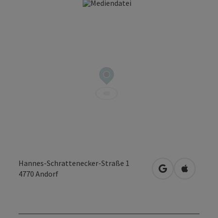
Hannes-Schrattenecker-Straße 1
in Google Maps
in Apple 
4770
Andorf