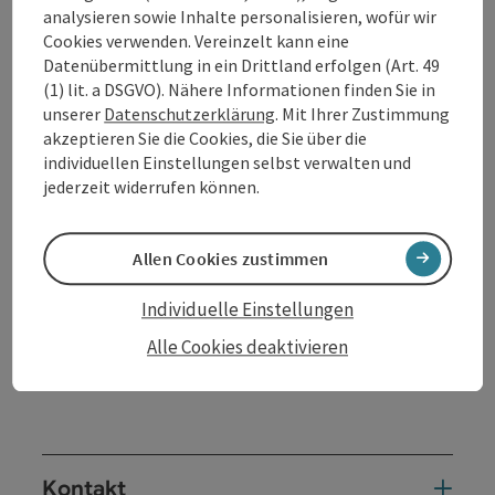
Zsolnay erschien 2023 »Der überschätzte Mensch.
analysieren sowie Inhalte personalisieren, wofür wir
Anthropologie der Verletzlichkeit«.
Cookies verwenden. Vereinzelt kann eine
Datenübermittlung in ein Drittland erfolgen (Art. 49
(1) lit. a DSGVO). Nähere Informationen finden Sie in
unserer
Datenschutzerklärung
. Mit Ihrer Zustimmung
akzeptieren Sie die Cookies, die Sie über die
VK 16 € / AK 20 € literaturschiff.at/ticket
individuellen Einstellungen selbst verwalten und
ticket@literaturschiff.at
jederzeit widerrufen können.
SMS: 0660/768 64 33
Allen Cookies zustimmen
Karten ab Herbst auch im Gemeindeamt in Andorf
(Bürgerservice) erhältlich.
Individuelle Einstellungen
Alle Cookies deaktivieren
ProgrammLiteraturschiff Herbst
2026
Kontakt