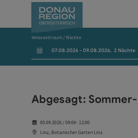
Accesskey
Accesskey
Accesskey
Accesskey
Accesskey
Accesskey
Zum Inhalt
Zur Navigation
Zum Seitenanfang
Zur Kontaktseite
Zum Impressum
Zur Startseite
[0]
[7]
[1]
[5]
[3]
[2]
Reisezeitraum / Nächte
07.08.2026
-
09.08.2026
,
2
Nächte
An- und Abreisefelder
Abgesagt: Sommer- 
05.09.2026 / 09:00- 12:00
Linz, Botanischer Garten Linz