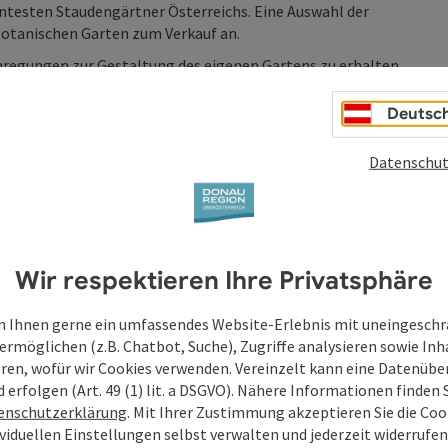
anntesten Staudengärtner Österreichs. Eine Auswahl der
Botanischen Garten zum Verkauf an.
Anregungen zur Gestaltung des eigenen Gartens zu erhalten
Deutsc
Datenschut
Wir respektieren Ihre Privatsphäre
 Ihnen gerne ein umfassendes Website-Erlebnis mit uneingesch
ermöglichen (z.B. Chatbot, Suche), Zugriffe analysieren sowie Inh
eren, wofür wir Cookies verwenden. Vereinzelt kann eine Datenübe
d erfolgen (Art. 49 (1) lit. a DSGVO). Nähere Informationen finden S
enschutzerklärung
. Mit Ihrer Zustimmung akzeptieren Sie die Cook
ividuellen Einstellungen selbst verwalten und jederzeit widerrufe