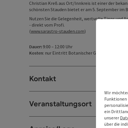
Christian Kreß aus Ort/Innkreis ist einer der bek
schönsten Stauden bietet er am 5. September im 
Nutzen Sie die Gelegenheit, wertvolle Tipps und 
- direkt vom Profi.
(
www.sarastro-stauden.com
)
Dauer:
9:00 – 12:00 Uhr
Kosten
: nur Eintritt Botanischer Garten
Kontakt
Wir möchten
Funktionen 
Veranstaltungsort
personalisi
ein Drittlan
unserer
Dat
über die ind