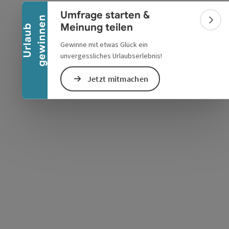
Umfrage starten &
n
Bann
Meinung teilen
U
r
l
a
u
b
g
e
w
i
n
n
e
Gewinne mit etwas Glück ein
unvergessliches Urlaubserlebnis!
Jetzt mitmachen
s öffnen
 Maps öffnen