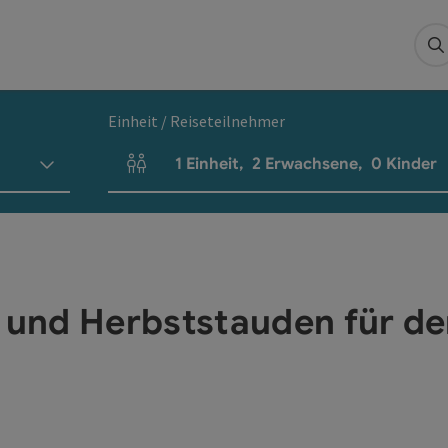
S
Einheit / Reiseteilnehmer
1
Einheit
,
2
Erwachsene
,
0
Kinder
Einheitenanzahl und Personenfelder
und Herbststauden für de