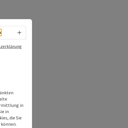
Sprachwahl - Menü öffnen
h
zerklärung
ränkten
alte
rmittlung in
ie in
ies, die Sie
n können.