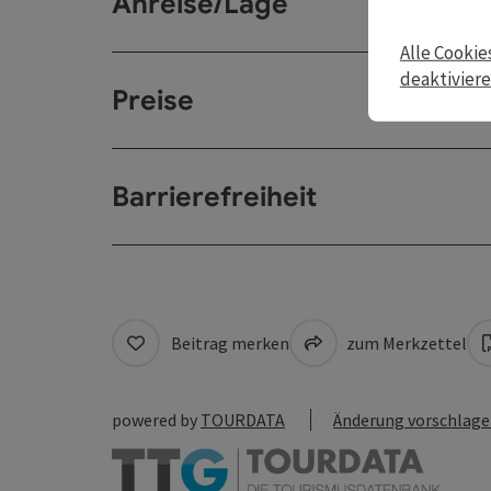
Anreise/Lage
Alle Cookie
deaktivier
Preise
Barrierefreiheit
Beitrag merken
zum Merkzettel
powered by
TOURDATA
Änderung vorschlag