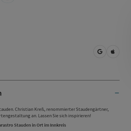
in Google Map
in Apple
n
tauden. Christian Kreß, renommierter Staudengärtner,
tengestaltung an. Lassen Sie sich inspirieren!
rastro Stauden in Ort im Innkreis