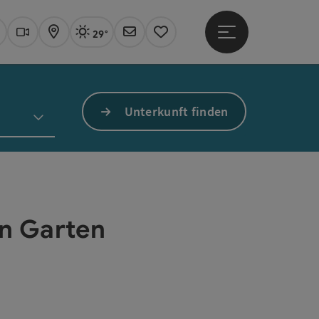
29°
Hauptmenü öffne
Aktuelles Wetter
Linz, sonnig
uchen
Webcams
Karte
Newsletter
Merkzettel
Unterkunft finden
n Garten