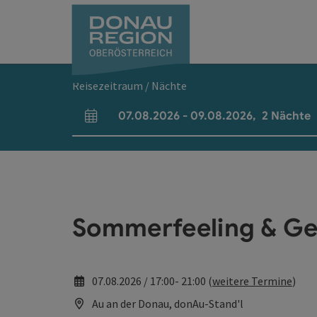
Accesskey
Accesskey
Accesskey
Accesskey
Accesskey
Accesskey
Zum Inhalt
Zur Navigation
Zum Seitenanfang
Zur Kontaktseite
Zum Impressum
Zur Startseite
[0]
[7]
[1]
[5]
[3]
[2]
Reisezeitraum / Nächte
07.08.2026
-
09.08.2026
,
2
Nächte
An- und Abreisefelder
Sommerfeeling & Geg
07.08.2026 / 17:00- 21:00 (
weitere Termine
)
Au an der Donau, donAu-Stand'l