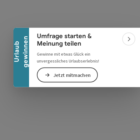
Banner einklappen
Umfrage starten &
n
Bann
Meinung teilen
U
r
l
a
u
b
g
e
w
i
n
n
e
Gewinne mit etwas Glück ein
s öffnen
 Maps öffnen
unvergessliches Urlaubserlebnis!
Jetzt mitmachen