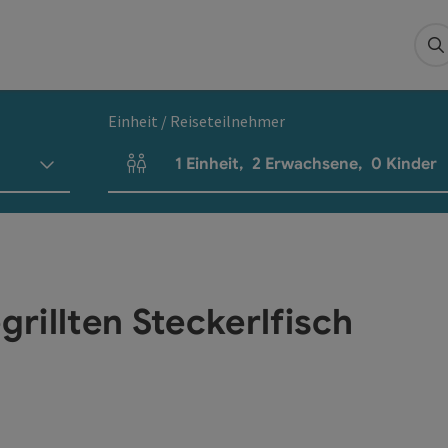
S
Einheit / Reiseteilnehmer
1
Einheit
,
2
Erwachsene
,
0
Kinder
Einheitenanzahl und Personenfelder
rillten Steckerlfisch