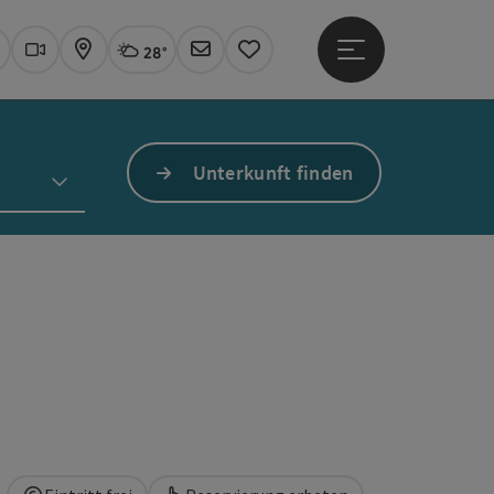
28°
Hauptmenü öffne
Aktuelles Wetter
Linz, wolkig
uchen
Webcams
Karte
Newsletter
Merkzettel
Unterkunft finden