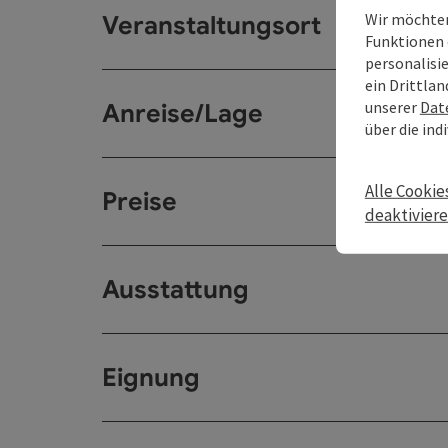
Wir möchten
Veranstaltungsort
Funktionen 
personalisi
ein Drittlan
unserer
Dat
Anreise/Lage
über die ind
Alle Cookie
Preise
deaktivier
Ausstattung
Eignung