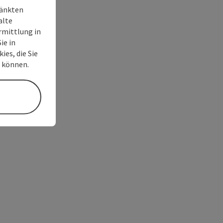
ränkten
alte
rmittlung in
ie in
ies, die Sie
n können.