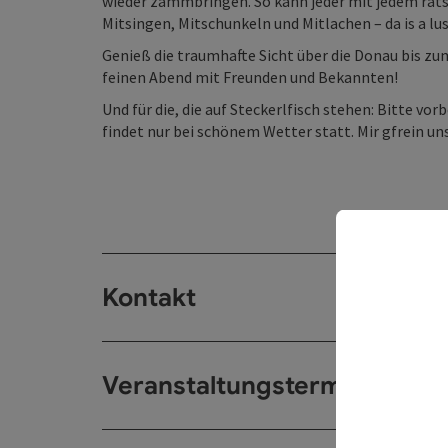
wieder zammbringen. So kann jeder mit jedem ratsc
Mitsingen, Mitschunkeln und Mitlachen – da is a lu
Genieß die traumhafte Sicht über die Donau bis zu
feinen Abend mit Freunden und Bekannten!
Und für die, die auf Steckerlfisch stehen: Bitte v
findet nur bei schönem Wetter statt. Mir gfrein u
Kontakt
Veranstaltungstermin/e