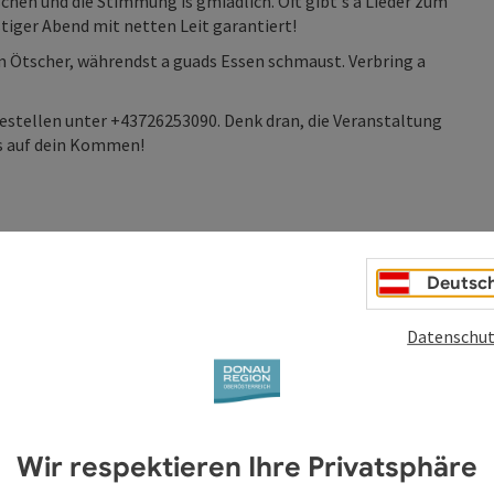
hen und die Stimmung is gmiadlich. Oft gibt's a Lieder zum
stiger Abend mit netten Leit garantiert!
m Ötscher, währendst a guads Essen schmaust. Verbring a
orbestellen unter +43726253090. Denk dran, die Veranstaltung
ns auf dein Kommen!
Deutsc
Datenschut
Wir respektieren Ihre Privatsphäre