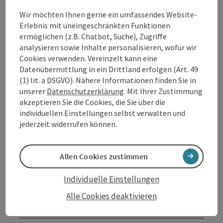
Klavier, rechts Trompete, linker Fuß Rhythmus und
Wir möchten Ihnen gerne ein umfassendes Website-
rechter Fuß bumm bumm auf der dicken
Erlebnis mit uneingeschränkten Funktionen
Basstrommel. Herrlich, ihm zusehen zu müssen, wie
ermöglichen (z.B. Chatbot, Suche), Zugriffe
er sich abmüht! Aber es lohnt sich! Allemal!
analysieren sowie Inhalte personalisieren, wofür wir
Cookies verwenden. Vereinzelt kann eine
Datenübermittlung in ein Drittland erfolgen (Art. 49
Kontakt
(1) lit. a DSGVO). Nähere Informationen finden Sie in
unserer
Datenschutzerklärung
. Mit Ihrer Zustimmung
akzeptieren Sie die Cookies, die Sie über die
Veranstaltungsort
individuellen Einstellungen selbst verwalten und
jederzeit widerrufen können.
Anreise/Lage
Allen Cookies zustimmen
Preise
Individuelle Einstellungen
Alle Cookies deaktivieren
Eignung