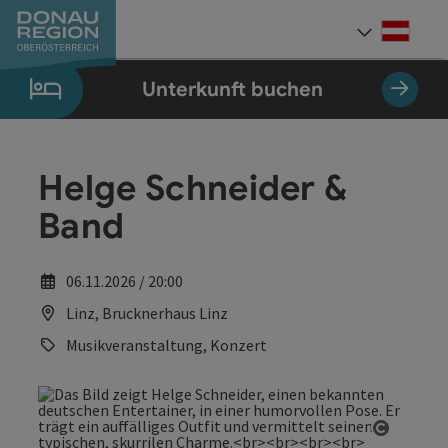
Accesskey
Accesskey
Accesskey
Accesskey
Accesskey
Accesskey
Zum Inhalt
Zur Navigation
Zum Seitenanfang
Zur Kontaktseite
Zum Impressum
Zur Startseite
[0]
[7]
[1]
[5]
[3]
[2]
Deut
Sprach
Unterkunft buchen
Helge Schneider &
Band
06.11.2026 / 20:00
Linz, Brucknerhaus Linz
Musikveranstaltung, Konzert