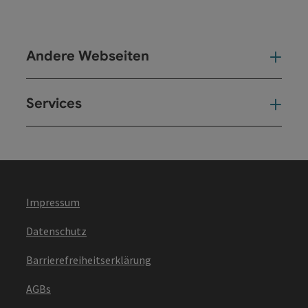
Andere Webseiten
And
Services
Ser
Impressum
Datenschutz
Barrierefreiheitserklärung
AGBs