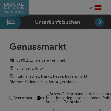
Accesskey
Accesskey
Accesskey
Accesskey
Accesskey
Accesskey
Zum Inhalt
Zur Navigation
Zum Seitenanfang
Zur Kontaktseite
Zum Impressum
Zur Startseite
[0]
[7]
[1]
[5]
[3]
[2]
Deut
Sprach
Unterkunft buchen
Genussmarkt
03.09.2026 (
weitere Termine
)
Linz, LentiaCity
Kulinarisches, Markt, Messe, Bauernmarkt,
Diverses Kulinarisches, Sonstiger Markt
Copyright öffnen
nächst