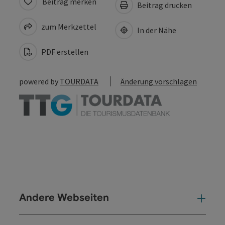
Beitrag merken
Beitrag drucken
zum Merkzettel
In der Nähe
PDF erstellen
powered by
TOURDATA
Änderung vorschlagen
Andere Webseiten
And