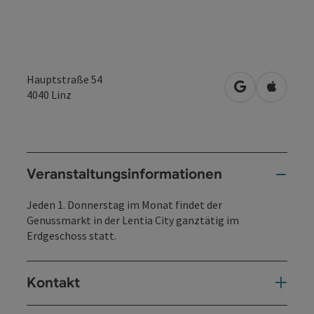
Hauptstraße 54
in Google Map
in Apple
4040
Linz
Veranstaltungsinformationen
Jeden 1. Donnerstag im Monat findet der
Genussmarkt in der Lentia City ganztätig im
Erdgeschoss statt.
Kontakt