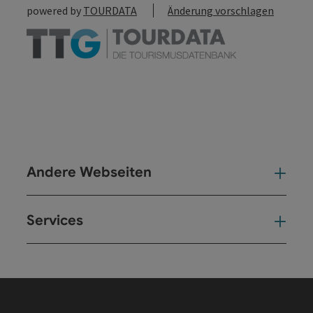
powered by
TOURDATA
Änderung vorschlagen
Andere Webseiten
And
Services
Ser