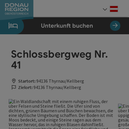
Accesskey
Accesskey
Accesskey
Accesskey
Accesskey
Accesskey
Zum Inhalt
Zur Navigation
Zum Seitenanfang
Zur Kontaktseite
Zum Impressum
Zur Startseite
[0]
[7]
[1]
[5]
[3]
[2]
Deut
Sprach
Unterkunft buchen
Schlossbergweg Nr.
41
Startort:
94136 Thyrnau/Kellberg
Zielort:
94136 Thyrnau/Kellberg