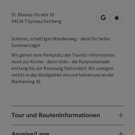
St. Blasius-Straße 10
in Google Map
in Apple
94136
Thyrnau/Kellberg
Schöner, schattiger Wanderweg - ideal für heiße
Sommertage!
Wir gehen vom Parkplatz der Tourist-Information
hoch zur Kirche - dann links - die Kurpromenade
entlang bis zur Kreuzung Fattendorf. Wir zweigen
rechts in das Waldgebiet ein und halten uns an die
Markierung 41.
Tour und Routeninformationen
Anreise/Lage