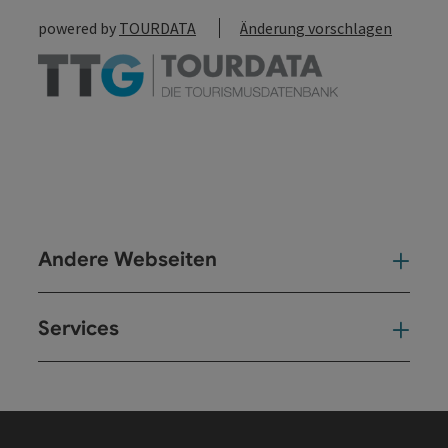
powered by
TOURDATA
Änderung vorschlagen
Andere Webseiten
And
Services
Ser