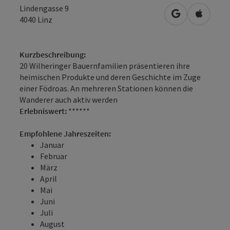
Lindengasse 9
in Google Map
in Apple
4040
Linz
Kurzbeschreibung:
20 Wilheringer Bauernfamilien präsentieren ihre
heimischen Produkte und deren Geschichte im Zuge
einer Födroas. An mehreren Stationen können die
Wanderer auch aktiv werden
Erlebniswert:
******
Empfohlene Jahreszeiten:
Januar
Februar
März
April
Mai
Juni
Juli
August