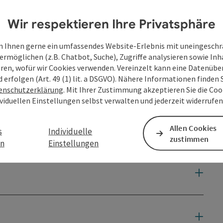
Wir respektieren Ihre Privatsphäre
 Ihnen gerne ein umfassendes Website-Erlebnis mit uneingesch
ermöglichen (z.B. Chatbot, Suche), Zugriffe analysieren sowie Inh
eren, wofür wir Cookies verwenden. Vereinzelt kann eine Datenübe
d erfolgen (Art. 49 (1) lit. a DSGVO). Nähere Informationen finden S
en
enschutzerklärung
. Mit Ihrer Zustimmung akzeptieren Sie die Cook
ividuellen Einstellungen selbst verwalten und jederzeit widerrufe
Allen Cookies
s
Individuelle
zustimmen
en
Einstellungen