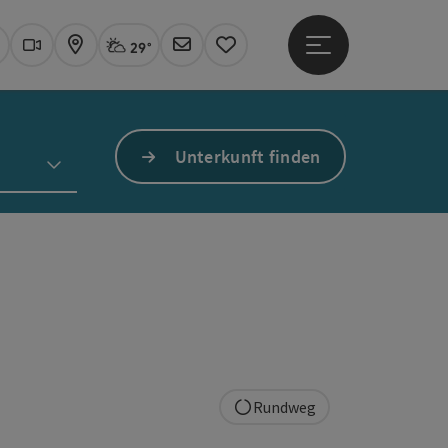
29°
Hauptmenü öffne
Aktuelles Wetter
Linz, stark bewölkt
uchen
Webcams
Karte
Newsletter
Merkzettel
Unterkunft finden
Rundweg