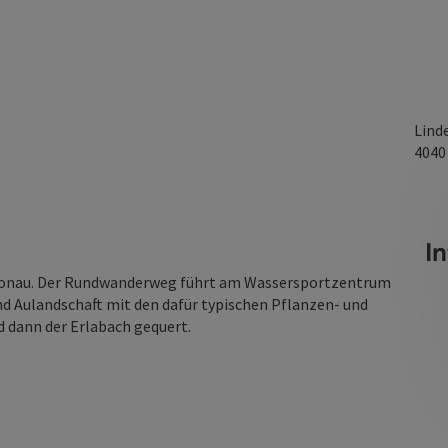
Lind
404
I
 Donau. Der Rundwanderweg führt am Wassersportzentrum
nd Aulandschaft mit den dafür typischen Pflanzen- und
d dann der Erlabach gequert.