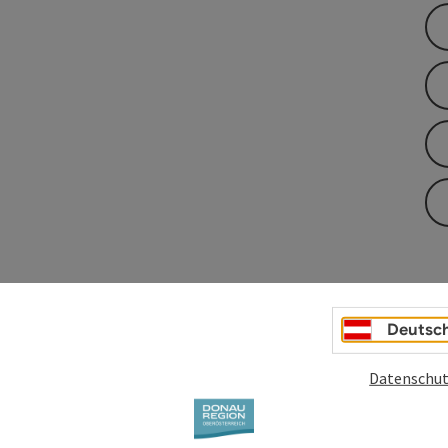
Deutsc
Datenschut
ntlang Richtung Osten. Nach 15 Minuten erreicht man die
en beim Kraftwerksbau errichtet wurde. Bis hierher ist der
tigt wurden, asphaltiert. Nun geht es auf einer Sandstraße