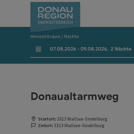
Accesskey
Accesskey
Accesskey
Accesskey
Accesskey
Accesskey
Zum Inhalt
Zur Navigation
Zum Seitenanfang
Zur Kontaktseite
Zum Impressum
Zur Startseite
[0]
[7]
[1]
[5]
[3]
[2]
Reisezeitraum / Nächte
07.08.2026
-
09.08.2026
,
2
Nächte
An- und Abreisefelder
Donaualtarmweg
Startort:
3313 Wallsee-Sindelburg
Zielort:
3313 Wallsee-Sindelburg