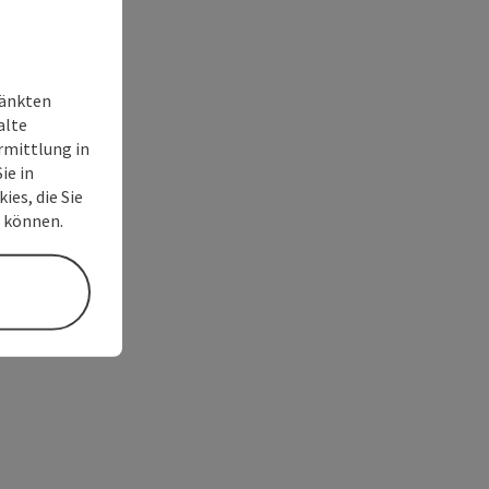
ränkten
alte
rmittlung in
ie in
ies, die Sie
n können.