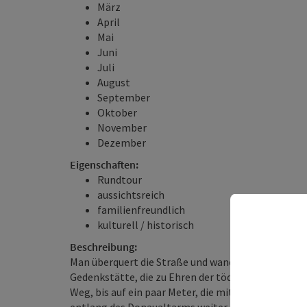
März
April
Mai
Juni
Juli
August
September
Oktober
November
Dezember
Eigenschaften:
Rundtour
aussichtsreich
familienfreundlich
kulturell / historisch
Beschreibung:
Man überquert die Straße und wandert der Donau e
Gedenkstätte, die zu Ehren der tödlich Verunglückt
Weg, bis auf ein paar Meter, die mit Steinen befes