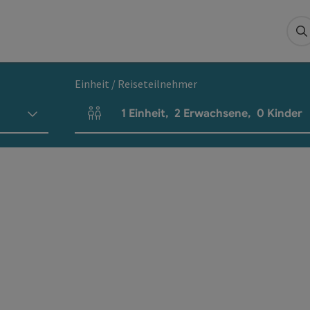
S
Einheit / Reiseteilnehmer
1
Einheit
,
2
Erwachsene
,
0
Kinder
Einheitenanzahl und Personenfelder