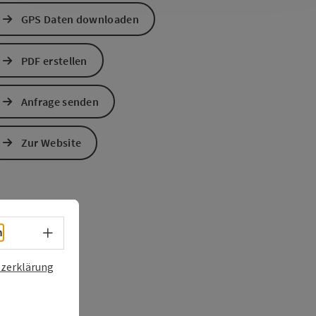
GPS Daten downloaden
PDF erstellen
Anfrage senden
Zur Website
Sprachwahl - Menü öffnen
h
zerklärung