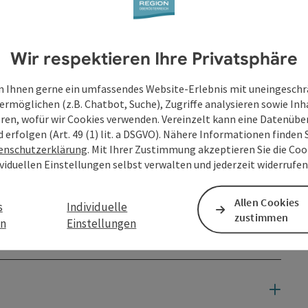
st der Parkplatz beim Erlebnishof Kräuter-Mandl am Ende
 ...
Wir respektieren Ihre Privatsphäre
 Ihnen gerne ein umfassendes Website-Erlebnis mit uneingesch
ermöglichen (z.B. Chatbot, Suche), Zugriffe analysieren sowie Inh
eren, wofür wir Cookies verwenden. Vereinzelt kann eine Datenübe
d erfolgen (Art. 49 (1) lit. a DSGVO). Nähere Informationen finden S
enschutzerklärung
. Mit Ihrer Zustimmung akzeptieren Sie die Cook
ividuellen Einstellungen selbst verwalten und jederzeit widerrufe
en
Allen Cookies
s
Individuelle
zustimmen
en
Einstellungen