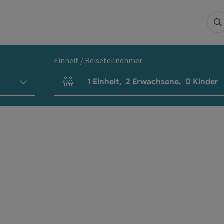
S
Einheit / Reiseteilnehmer
1
Einheit
,
2
Erwachsene
,
0
Kinder
Einheitenanzahl und Personenfelder