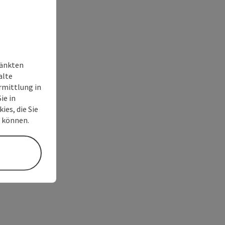
ränkten
alte
rmittlung in
ie in
ies, die Sie
n können.