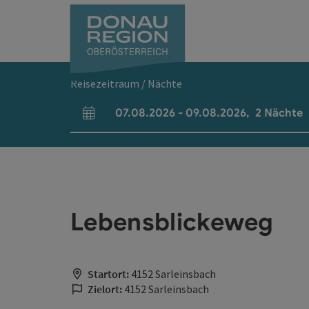
Accesskey
Accesskey
Accesskey
Accesskey
Accesskey
Accesskey
Zum Inhalt
Zur Navigation
Zum Seitenanfang
Zur Kontaktseite
Zum Impressum
Zur Startseite
[0]
[7]
[1]
[5]
[3]
[2]
Reisezeitraum / Nächte
07.08.2026
-
09.08.2026
,
2
Nächte
An- und Abreisefelder
Lebensblickeweg
Startort:
4152 Sarleinsbach
Zielort:
4152 Sarleinsbach