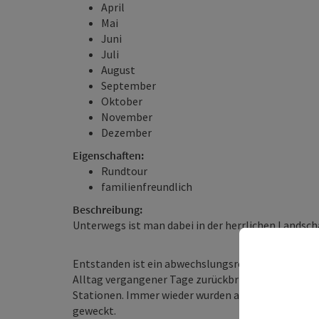
April
Mai
Juni
Juli
August
September
Oktober
November
Dezember
Eigenschaften:
Rundtour
familienfreundlich
Beschreibung:
Unterwegs ist man dabei in der herrlichen Landsch
Entstanden ist ein abwechslungsreicher Rundweg, 
Alltag vergangener Tage zurückbringt. Besinnlich u
Stationen. Immer wieder wurden auch bei unserer
geweckt.