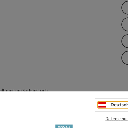
aft rund um Sarleinsbach.
Deutsc
der mit alten Fotos der Sarleinsbacher Bevölkerung den
nd oft vergnüglich ist das Innehalten bei den einzelnen
 Wanderung Erinnerungen an die eigene Kindheit und Jugend
Datenschut