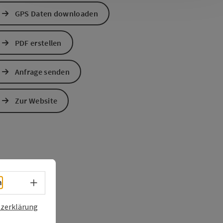
GPS Daten downloaden
PDF erstellen
Anfrage senden
Zur Website
Sprachwahl - Menü öffnen
h
zerklärung