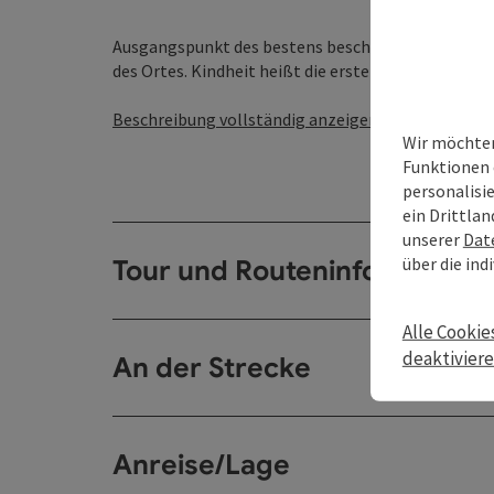
Ausgangspunkt des bestens beschilderten Weges i
des Ortes. Kindheit heißt die erste Station direkt bei
Beschreibung vollständig anzeigen
Wir möchten
Funktionen 
personalisi
ein Drittlan
unserer
Dat
über die ind
Tour und Routeninformation
Alle Cookie
deaktivier
An der Strecke
Anreise/Lage