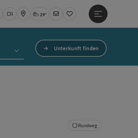
29°
Hauptmenü öffne
Aktuelles Wetter
Linz, stark bewölkt
uchen
Webcams
Karte
Newsletter
Merkzettel
Unterkunft finden
Rundweg