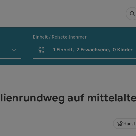
S
Einheit / Reiseteilnehmer
1
Einheit
,
2
Erwachsene
,
0
Kinder
Einheitenanzahl und Personenfelder
ilienrundweg auf mittelalt
Haust