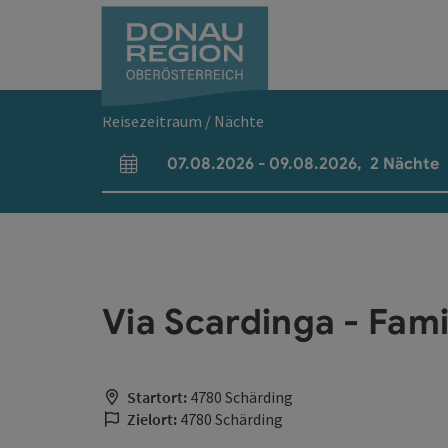
Accesskey
Accesskey
Accesskey
Accesskey
Accesskey
Accesskey
Zum Inhalt
Zur Navigation
Zum Seitenanfang
Zur Kontaktseite
Zum Impressum
Zur Startseite
[0]
[7]
[1]
[5]
[3]
[2]
Reisezeitraum / Nächte
07.08.2026
-
09.08.2026
,
2
Nächte
An- und Abreisefelder
Via Scardinga - Fam
Startort:
4780 Schärding
Zielort:
4780 Schärding