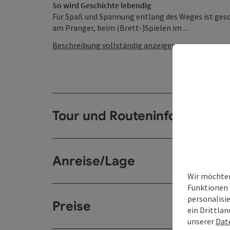
So wird Geschichte lebendig
Für Spaß und Spannung entlang des Weges ist geso
am Pranger, beim (Brett-)Spielen im ...
Beschreibung vollständig anzeigen
Tour und Routeninformation
Anreise/Lage
Wir möchten
Funktionen 
personalisi
Preise
ein Drittlan
unserer
Dat