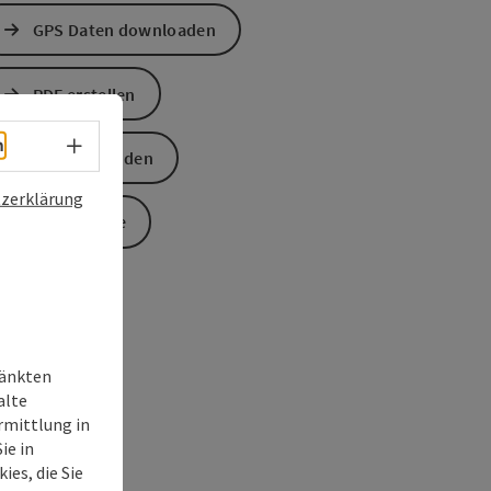
GPS Daten downloaden
PDF erstellen
Sprachwahl - Menü öffnen
h
Anfrage senden
zerklärung
Zur Website
ränkten
alte
rmittlung in
ie in
ies, die Sie