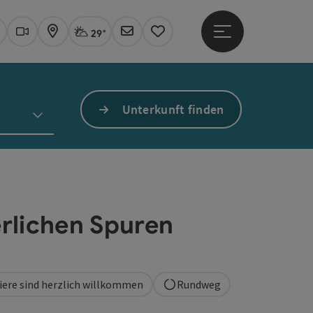
29°
Hauptmenü öffne
Aktuelles Wetter
Linz, stark bewölkt
uchen
Webcams
Karte
Newsletter
Merkzettel
Unterkunft finden
erlichen Spuren
iere sind herzlich willkommen
Rundweg