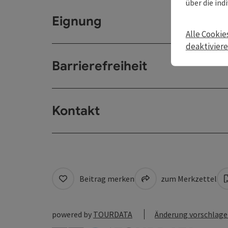
über die ind
Eignung
Alle Cookie
deaktivier
Barrierefreiheit
Kontakt
Beitrag merken
zum Merkzettel
powered by
TOURDATA
Änderung vorschlag