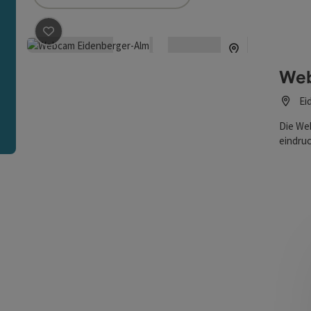
ie Liste stehen Filter zur Verfügung mit denen die Auswah
Beitrag merken
: Webcam Eidenberger-Alm
n
Web
Ei
Die Web
eindruc
Mühlvie
Ausblic
Wälder