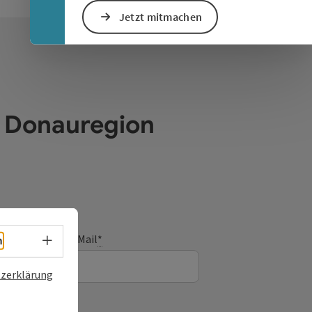
Jetzt mitmachen
e Donauregion
E-Mail
*
Sprachwahl - Menü öffnen
h
zerklärung