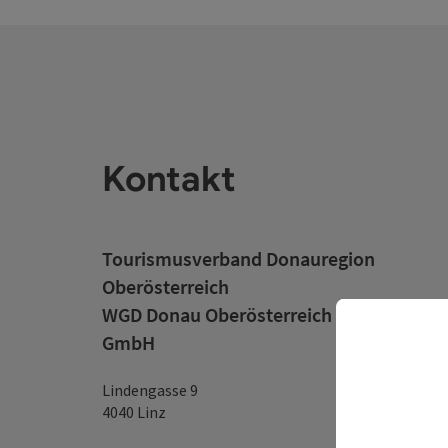
Kontakt
Tourismusverband Donauregion
Oberösterreich
WGD Donau Oberösterreich Tourismus
GmbH
Lindengasse 9
4040 Linz