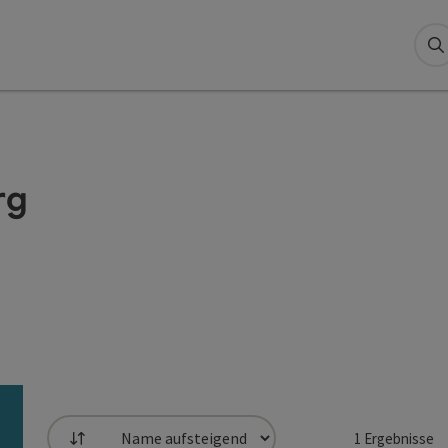
S
rg
1
Ergebnisse
Sortierung