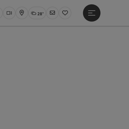
28°
Hauptmenü öffne
Aktuelles Wetter
Linz, wolkig
uchen
Webcams
Karte
Newsletter
Merkzettel