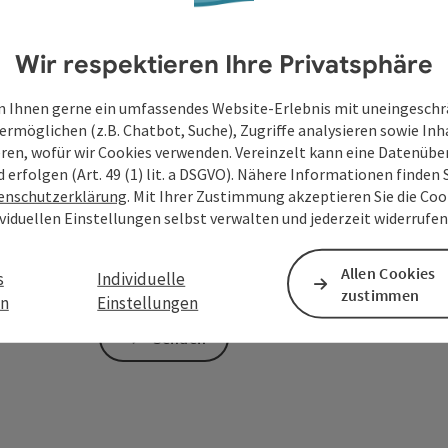
Wir respektieren Ihre Privatsphäre
Zum Schutz vor Spam wird Google reCAPTCHA
 Ihnen gerne ein umfassendes Website-Erlebnis mit uneingesch
personenbezogene Daten (z. B. die IP-Adresse
ermöglichen (z.B. Chatbot, Suche), Zugriffe analysieren sowie Inh
Absenden des Formulars werden die dafür erfor
eren, wofür wir Cookies verwenden. Vereinzelt kann eine Datenübe
ist eine Kontaktaufnahme jederzeit per E-Ma
d erfolgen (Art. 49 (1) lit. a DSGVO). Nähere Informationen finden S
enschutzerklärung
. Mit Ihrer Zustimmung akzeptieren Sie die Cook
Deine bekannt gegebenen Daten (E-Mail-Adresse, A
ividuellen Einstellungen selbst verwalten und jederzeit widerrufe
WGD Donau Oberösterreich Tourismus GmbH ausschl
Anfrage verwendet und nur dann weitergegeben, wen
Allen Cookies
s
Individuelle
touristische Leistungsträger) zu beantworten ist. 
zustimmen
en
Einstellungen
Senden