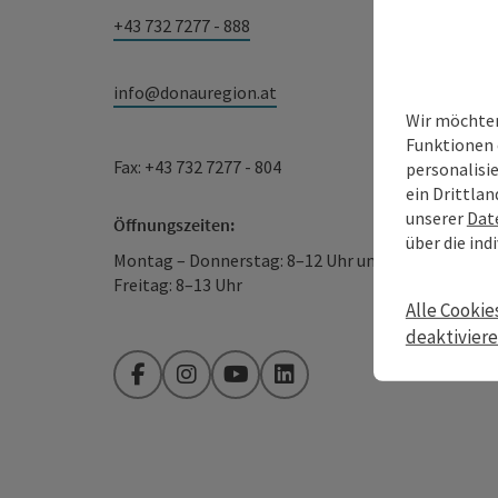
+43 732 7277 - 888
info@donauregion.at
Wir möchten
Funktionen 
Fax: +43 732 7277 - 804
personalisi
ein Drittlan
unserer
Dat
Öffnungszeiten:
über die ind
Montag – Donnerstag: 8–12 Uhr und 13–16 Uhr
Freitag: 8–13 Uhr
Alle Cookie
deaktivier
Facebook
Instagram
YouTube
LinkedIn