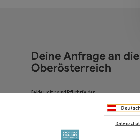
Deine Anfrage an di
Oberösterreich
Felder mit
*
sind Pflichtfelder
Vorname
Nachname
Deutsc
Datenschut
Unverbindliche Anfrage
*