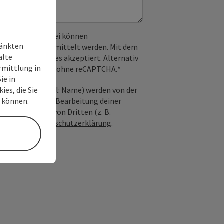
 verwendet. Dabei können
ränkten
) an Google übermittelt werden. Mit dem
alte
derlichen Cookies akzeptiert. Alternativ
rmittlung in
il möglich – ganz ohne reCAPTCHA.
*
ie in
ies, die Sie
nfrage; optional: Name) werden von der
n können.
ießlich für die Bearbeitung deiner
n die Anfrage von Dritten (z. B.
Siehe auch
Datenschutzerklärung
.