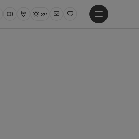
27°
Hauptmenü öffne
Aktuelles Wetter
Linz, sonnig
uchen
Webcams
Karte
Newsletter
Merkzettel