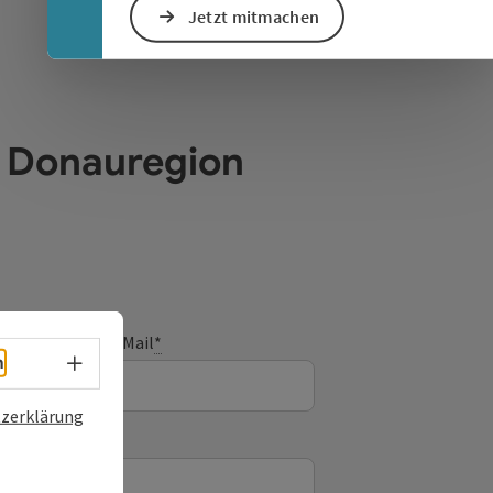
Jetzt mitmachen
e Donauregion
E-Mail
*
Sprachwahl - Menü öffnen
h
zerklärung