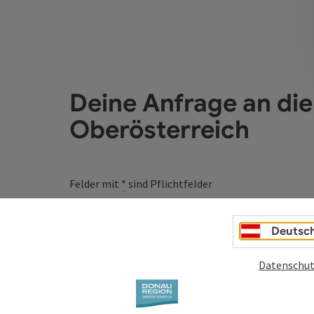
Deine Anfrage an di
Oberösterreich
Felder mit
*
sind Pflichtfelder
Vorname
Nachname
Deutsc
Datenschut
Unverbindliche Anfrage
*