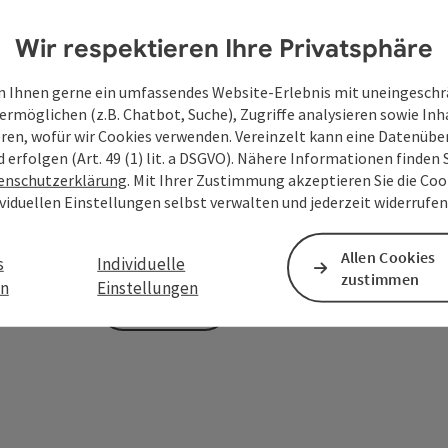
Wir respektieren Ihre Privatsphäre
Zum Schutz vor Spam wird Google reCAPTCHA
 Ihnen gerne ein umfassendes Website-Erlebnis mit uneingesch
personenbezogene Daten (z. B. die IP-Adresse
ermöglichen (z.B. Chatbot, Suche), Zugriffe analysieren sowie Inh
Absenden des Formulars werden die dafür erfor
eren, wofür wir Cookies verwenden. Vereinzelt kann eine Datenübe
ist eine Kontaktaufnahme jederzeit per E-Ma
d erfolgen (Art. 49 (1) lit. a DSGVO). Nähere Informationen finden S
enschutzerklärung
. Mit Ihrer Zustimmung akzeptieren Sie die Cook
Deine bekannt gegebenen Daten (E-Mail-Adresse, A
ividuellen Einstellungen selbst verwalten und jederzeit widerrufe
WGD Donau Oberösterreich Tourismus GmbH ausschl
Anfrage verwendet und nur dann weitergegeben, wen
touristische Leistungsträger) zu beantworten ist. 
Allen Cookies
s
Individuelle
zustimmen
en
Einstellungen
Senden