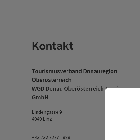
Kontakt
Tourismusverband Donauregion
Oberösterreich
WGD Donau Oberösterreich Tourismus
GmbH
Lindengasse 9
4040 Linz
+43 732 7277 - 888