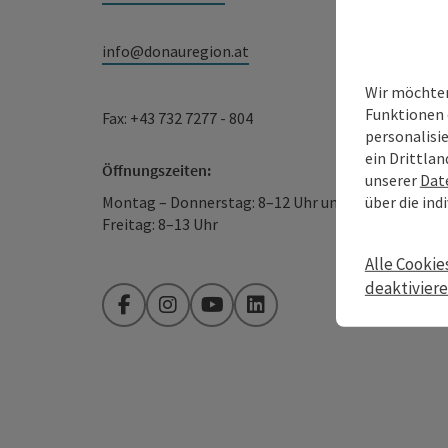
info@donauregion.at
Wir möchten
Funktionen 
Fax: +43 732 7277 - 804
personalisi
ein Drittlan
Öffnungszeiten:
unserer
Dat
über die ind
Montag – Donnerstag: 8–12 Uhr und 13–16 Uhr
Freitag: 8–13 Uhr
Alle Cookie
deaktivier
Facebook
Instagram
YouTube
LinkedIn