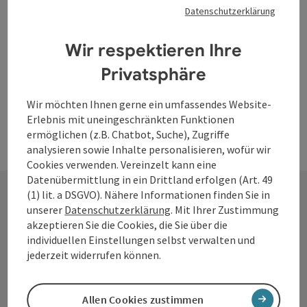
Location
Zisterzienserstift und Kirche Wilhering
, Wilhering
Datenschutzerklärung
Nächster Termin
15.
März
2027
,
19:30
Wir respektieren Ihre
Privatsphäre
Wir möchten Ihnen gerne ein umfassendes Website-
Erlebnis mit uneingeschränkten Funktionen
ermöglichen (z.B. Chatbot, Suche), Zugriffe
analysieren sowie Inhalte personalisieren, wofür wir
Cookies verwenden. Vereinzelt kann eine
Datenübermittlung in ein Drittland erfolgen (Art. 49
(1) lit. a DSGVO). Nähere Informationen finden Sie in
unserer
Datenschutzerklärung
. Mit Ihrer Zustimmung
Kontakt
akzeptieren Sie die Cookies, die Sie über die
individuellen Einstellungen selbst verwalten und
jederzeit widerrufen können.
Tourismusverband Donauregion
Oberösterreich
Allen Cookies zustimmen