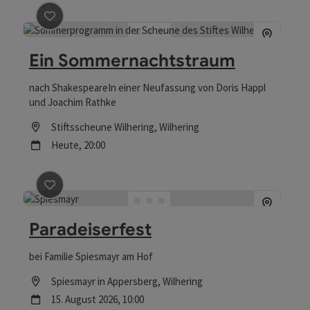
Beitrag merken
: Ein Sommernachtstraum
Ein Sommernachtstraum
nach ShakespeareIn einer Neufassung von Doris Happl
und Joachim Rathke
Location
Stiftsscheune Wilhering
, Wilhering
Nächster Termin
Heute,
20:00
Beitrag merken
: Paradeiserfest
Paradeiserfest
bei Familie Spiesmayr am Hof
Location
Spiesmayr in Appersberg
, Wilhering
Nächster Termin
15.
August
2026
,
10:00