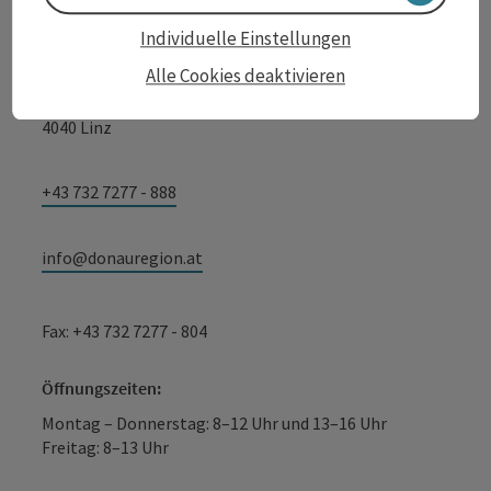
WGD Donau Oberösterreich Tourismus
Individuelle Einstellungen
GmbH
Alle Cookies deaktivieren
Lindengasse 9
4040 Linz
+43 732 7277 - 888
info@donauregion.at
Fax: +43 732 7277 - 804
Öffnungszeiten:
Montag – Donnerstag: 8–12 Uhr und 13–16 Uhr
Freitag: 8–13 Uhr