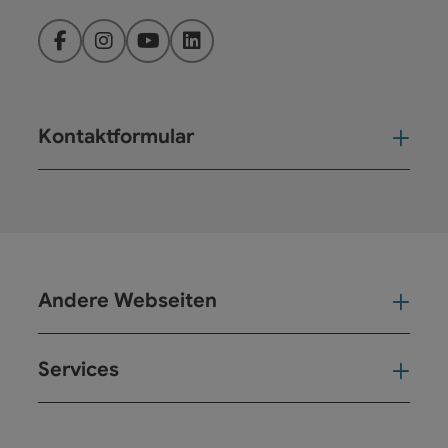
Facebook
Instagram
YouTube
LinkedIn
Kontaktformular
Kont
Andere Webseiten
And
Services
Ser