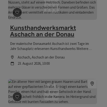
Beitrag merken
: Kunsthandwerksmarkt Aschach an de
Kunsthandwerksmarkt
Aschach an der Donau
Der malerische Donaumarkt Aschach ist zwei Tage im
Jahr Schauplatz erlesenen Kunsthandwerks Weitere
Informationen
Location
Aschach
, Aschach an der Donau
Nächster Termin
23.
August
2026
,
10:00
Beitrag merken
: Nachtwächterrundgang in Aschach an