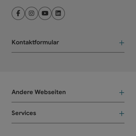
Facebook
Instagram
YouTube
LinkedIn
Kontaktformular
Kont
Andere Webseiten
And
Services
Ser