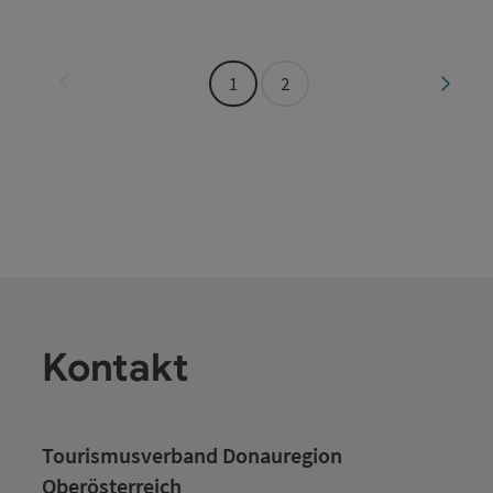
Seite zurück
Seite 
1
2
Kontakt
Tourismusverband Donauregion
Oberösterreich