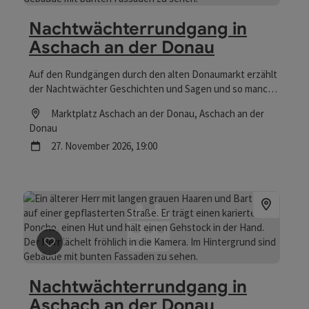
Nachtwächterrundgang in
Aschach an der Donau
Auf den Rundgängen durch den alten Donaumarkt erzählt
der Nachtwächter Geschichten und Sagen und so manch
Geheimnisvolles und Vergangenes.
Location
Marktplatz Aschach an der Donau
, Aschach an der
Donau
Nächster Termin
27.
November
2026
,
19:00
Beitrag merken
: Nachtwächterrundgang in Aschach an
Nachtwächterrundgang in
Aschach an der Donau