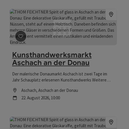
Beitrag merken
: Kunsthandwerksmarkt Aschach an de
Kunsthandwerksmarkt
Aschach an der Donau
Der malerische Donaumarkt Aschach ist zwei Tage im
Jahr Schauplatz erlesenen Kunsthandwerks Weitere
Informationen
Location
Aschach
, Aschach an der Donau
Nächster Termin
22.
August
2026
,
10:00