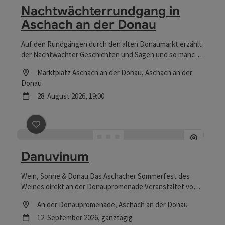
Nachtwächterrundgang in
Aschach an der Donau
Auf den Rundgängen durch den alten Donaumarkt erzählt
der Nachtwächter Geschichten und Sagen und so manch
Geheimnisvolles und Vergangenes.
Location
Marktplatz Aschach an der Donau
, Aschach an der
Donau
Nächster Termin
28.
August
2026
,
19:00
Beitrag merken
: Danuvinum
Danuvinum
Wein, Sonne & Donau Das Aschacher Sommerfest des
Weines direkt an der Donaupromenade Veranstaltet von
den Aschacher Vereinen. Weiter Infos folgen.
Location
An der Donaupromenade
, Aschach an der Donau
Nächster Termin
12.
September
2026
,
ganztägig