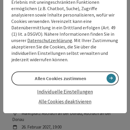
Geheimnisvolles und Vergangenes.
Erlebnis mit uneingeschränkten Funktionen
Location
Marktplatz Aschach an der Donau
, Aschach an der
ermöglichen (z.B. Chatbot, Suche), Zugriffe
Donau
analysieren sowie Inhalte personalisieren, wofür wir
Nächster Termin
22.
Jänner
2027
,
19:00
Cookies verwenden. Vereinzelt kann eine
Datenübermittlung in ein Drittland erfolgen (Art. 49
(1) lit. a DSGVO). Nähere Informationen finden Sie in
unserer
Datenschutzerklärung
. Mit Ihrer Zustimmung
akzeptieren Sie die Cookies, die Sie über die
individuellen Einstellungen selbst verwalten und
jederzeit widerrufen können.
Beitrag merken
: Nachtwächterrundgang in Aschach an
Nachtwächterrundgang in
Allen Cookies zustimmen
Aschach an der Donau
Individuelle Einstellungen
Auf den Rundgängen durch den alten Donaumarkt erzählt
Alle Cookies deaktivieren
der Nachtwächter Geschichten und Sagen und so manch
Geheimnisvolles und Vergangenes.
Location
Marktplatz Aschach an der Donau
, Aschach an der
Donau
Nächster Termin
26.
Februar
2027
,
19:00