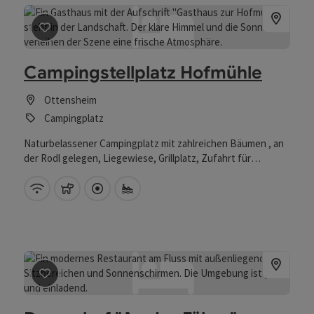
Beitrag merken
: Campingstellplatz Hofmühle
Campingstellplatz Hofmühle
Ottensheim
Campingplatz
Naturbelassener Campingplatz mit zahlreichen Bäumen , an
der Rodl gelegen, Liegewiese, Grillplatz, Zufahrt für
Wohnmobile, Tennishalle, 3 Freiplätze, Sandplätze,
Naturfreibad
W-Lan (kostenlos)
Haustiere erlaubt
Direkt im Zentrum
Eigener Badeplatz
Beitrag merken
: Donau.hof "An der Fähre"