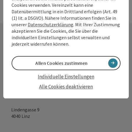
Entfernung. In 2 Minuten erreichen Sie das Zentrum von
Cookies verwenden. Vereinzelt kann eine
Ottenheim, wo es ab 5 Uhr Frühstücksmöglichkeit von
Datenübermittlung in ein Drittland erfolgen (Art. 49
Montag bis Samstag gibt. Ottensheim bietet auch mehrere
(1) lit. a DSGVO). Nähere Informationen finden Sie in
Einkaufsmöglichkeiten im Zentrum. Wir sprechen: Deutsch,
unserer
Datenschutzerklärung
. Mit Ihrer Zustimmung
Englisch, Ungarisch
akzeptieren Sie die Cookies, die Sie über die
individuellen Einstellungen selbst verwalten und
jederzeit widerrufen können.
Kontakt
Allen Cookies zustimmen
Tourismusverband Donauregion
Individuelle Einstellungen
Oberösterreich
Alle Cookies deaktivieren
WGD Donau Oberösterreich Tourismus
GmbH
Lindengasse 9
4040 Linz