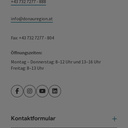
+43 732 7277 - 888
info@donauregion.at
Fax: +43 732 7277 - 804
Öffnungszeiten:
Montag – Donnerstag: 8–12 Uhr und 13–16 Uhr
Freitag: 8–13 Uhr
Facebook
Instagram
YouTube
LinkedIn
Kontaktformular
Kont