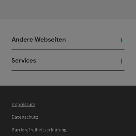
Andere Webseiten
And
Services
Ser
Impressum
Datenschutz
Barrierefreiheitserklärung