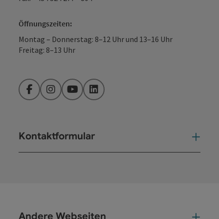
Öffnungszeiten:
Montag – Donnerstag: 8–12 Uhr und 13–16 Uhr
Freitag: 8–13 Uhr
Facebook
Instagram
YouTube
LinkedIn
Kontaktformular
Kont
Andere Webseiten
And