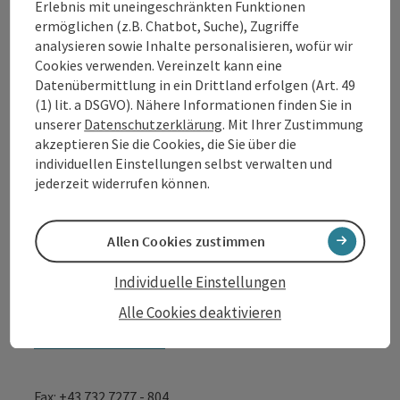
Erlebnis mit uneingeschränkten Funktionen
Kontakt
ermöglichen (z.B. Chatbot, Suche), Zugriffe
analysieren sowie Inhalte personalisieren, wofür wir
Cookies verwenden. Vereinzelt kann eine
Datenübermittlung in ein Drittland erfolgen (Art. 49
Tourismusverband Donauregion
(1) lit. a DSGVO). Nähere Informationen finden Sie in
Oberösterreich
unserer
Datenschutzerklärung
. Mit Ihrer Zustimmung
WGD Donau Oberösterreich Tourismus
akzeptieren Sie die Cookies, die Sie über die
individuellen Einstellungen selbst verwalten und
GmbH
jederzeit widerrufen können.
Lindengasse 9
4040 Linz
Allen Cookies zustimmen
Individuelle Einstellungen
+43 732 7277 - 888
Alle Cookies deaktivieren
info@donauregion.at
Fax: +43 732 7277 - 804