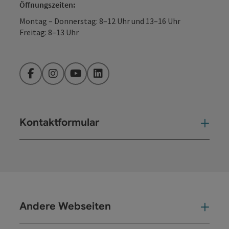
Öffnungszeiten:
Montag – Donnerstag: 8–12 Uhr und 13–16 Uhr
Freitag: 8–13 Uhr
Facebook
Instagram
YouTube
LinkedIn
Kontaktformular
Kont
Andere Webseiten
And