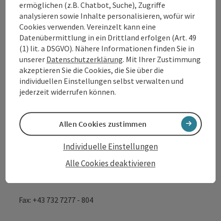
ermöglichen (z.B. Chatbot, Suche), Zugriffe
analysieren sowie Inhalte personalisieren, wofür wir
Cookies verwenden. Vereinzelt kann eine
Tourismusverband Donauregion
Datenübermittlung in ein Drittland erfolgen (Art. 49
Oberösterreich
(1) lit. a DSGVO). Nähere Informationen finden Sie in
WGD Donau Oberösterreich Tourismus
unserer
Datenschutzerklärung
. Mit Ihrer Zustimmung
akzeptieren Sie die Cookies, die Sie über die
GmbH
individuellen Einstellungen selbst verwalten und
jederzeit widerrufen können.
Lindengasse 9
4040 Linz
Allen Cookies zustimmen
+43 732 7277 - 888
Individuelle Einstellungen
Alle Cookies deaktivieren
info@donauregion.at
Fax: +43 732 7277 - 804