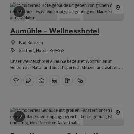
Beitrag merken
: Aumühle - Wellnesshotel
Aumühle - Wellnesshotel
Bad Kreuzen
4 Sterne - geprüfter und ausgezeich
Gasthof, Hotel
Unser Wellnesshotel Aumühle bedeutet Wohlfühlen im
Herzen der Natur und bietet sportlich Aktiven und wahren
Genießern das Richtige.
W-Lan (kostenlos)
Sauna
Hallenbad
Eigener Badeplatz
Auto Ladestation
Bike Ladestation
Beitrag merken
: Burg Kreuzen - Schatz.Kammer