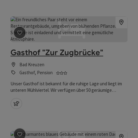
Frauenstein, Donaublickrunde und Kneippweg laden zum
Kraft tanken ein. Folgende Sehenswürdigkeiten und
Aktivitäten sind der Umgebung möglich: Schloss Greinburg
Stadttheater Grein Curhaus Bad Kreuzen (großer
Kneippgarten, Gradierwerk und Kräutergarten) Burg Clam
Bogenpacour Aumühle oder Windhaag bei Perg
Beitrag merken
: Gasthof "Zur Zugbrücke"
Donauradweg Discgolfen St. Thomas
Gasthof "Zur Zugbrücke"
Bad Kreuzen
3 Sterne - geprüfter und ausgezeic
Gasthof, Pension
Unser Gasthof ist bekannt für die ruhige Lage und liegt im
unteren Mühlviertel. Wir verfügen über 50 geräumige
Komfortzimmer für 77 Gäste, die alle mit WC, Dusche,
Fernseher, Telefon und Balkon mit Panoramablick
Haustiere erlaubt
ausgestattet sind. Aufgrund des großen neu gebauten
Veranstaltungs- und Speisesaales sind wir auch besonders
geeignet für Firmenfeier, Seminare aller Art, Bus- und
Gruppenreisen und weitere Großveranstaltungen. Sie lieben
die Gemütlichkeit und schätzen die besondere Küche? Dann