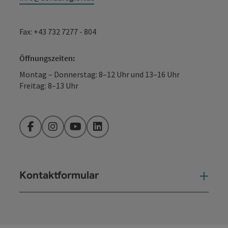
Fax: +43 732 7277 - 804
Öffnungszeiten:
Montag – Donnerstag: 8–12 Uhr und 13–16 Uhr
Freitag: 8–13 Uhr
Facebook
Instagram
YouTube
LinkedIn
Kontaktformular
Kont