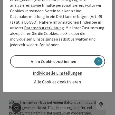
analysieren sowie Inhalte personalisieren, wofür wir
Cookies verwenden. Vereinzelt kann eine
Datenübermittlung in ein Drittland erfolgen (Art. 49
(1) lit. a DSGVO). Nähere Informationen finden Sie in
unserer
Datenschutzerklärung
. Mit Ihrer Zustimmung
Beitrag merken
: Haus Kloibhofer
akzeptieren Sie die Cookies, die Sie über die
Haus Kloibhofer
individuellen Einstellungen selbst verwalten und
jederzeit widerrufen können.
Grein
4 Edelweiß
Privatzimmer
Allen Cookies zustimmen
Gemütliche Zimmer im Hause Kloibhofer !
Individuelle Einstellungen
W-Lan (kostenlos)
Auto Ladestation
Bike Ladestation
Alle Cookies deaktivieren
Beitrag merken
: Haus Prinz