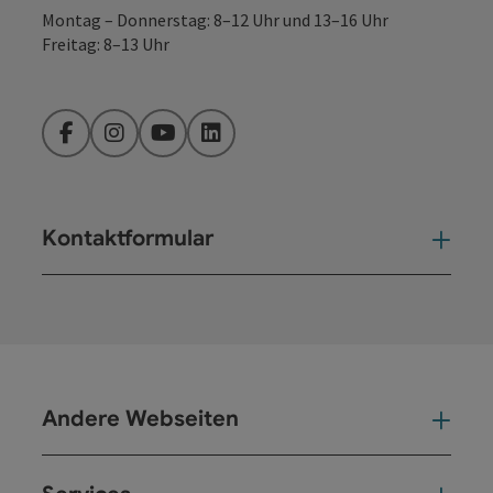
Montag – Donnerstag: 8–12 Uhr und 13–16 Uhr
Freitag: 8–13 Uhr
Facebook
Instagram
YouTube
LinkedIn
Kontaktformular
Kont
Andere Webseiten
And