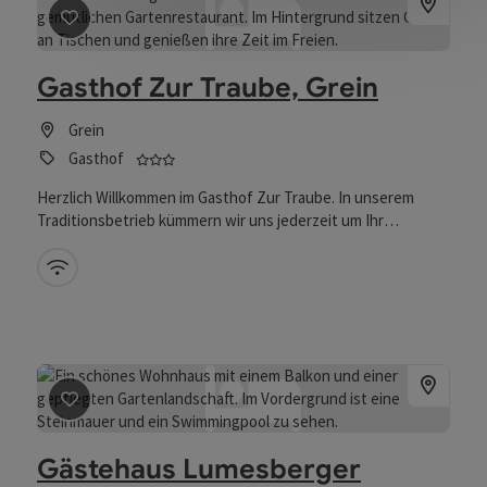
Beitrag merken
: Gasthof Zur Traube, Grein
Gasthof Zur Traube, Grein
Grein
3 Sterne - geprüfter und ausgezeichneter Be
Gasthof
Herzlich Willkommen im Gasthof Zur Traube. In unserem
Traditionsbetrieb kümmern wir uns jederzeit um Ihr
Wohlbefinden. Schmankerl aus Küche und Keller laden ein zu
Mühlviertler Gastlichkeit. Unser ruhig gelegenes Haus am
W-Lan (kostenlos)
Fuße der Greinburg vermittelt gemütliche Atmosphäre zu
jeder Jahreszeit. Das Donaustädtchen Grein ist immer einen
Besuch wert.
Beitrag merken
: Gästehaus Lumesberger
Gästehaus Lumesberger