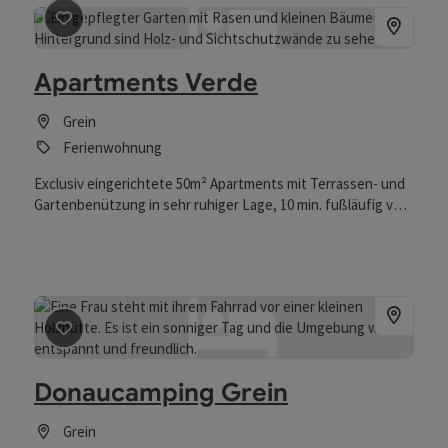
Beitrag merken
: Apartments Verde
Apartments Verde
Grein
Ferienwohnung
Exclusiv eingerichtete 50m² Apartments mit Terrassen- und
Gartenbenützung in sehr ruhiger Lage, 10 min. fußläufig vom
Hauptplatz mit seinen netten Cafe’s, Restaurants etc. Die
Küche ist voll ausgestattet mit Nespresso Kaffeemaschine
(Kapseln incl.), Sodastream, Geschirr und Gläser - alles
vorhanden. Der Garten bietet einen überdachten
Terrassenplatz, ein idealer Platz um den Tag ruhig und
entspannt ausklingen zu lassen. Versperrbare
Beitrag merken
: Donaucamping Grein
Fahrradgarage, Auflademöglichkeit für E-Bikes
Donaucamping Grein
Grein