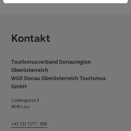
Kontakt
Tourismusverband Donauregion
Oberösterreich
WGD Donau Oberösterreich Tourismus
GmbH
Lindengasse 9
4040 Linz
+43 732 7277 - 888