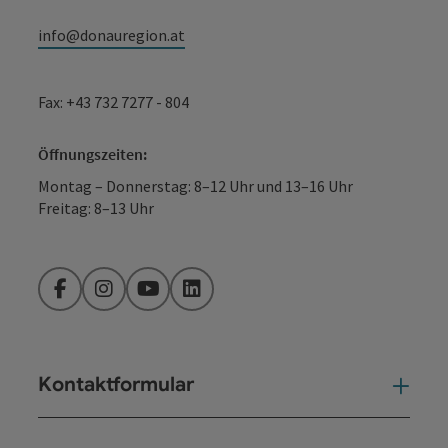
info@donauregion.at
Fax: +43 732 7277 - 804
Öffnungszeiten:
Montag – Donnerstag: 8–12 Uhr und 13–16 Uhr
Freitag: 8–13 Uhr
Facebook
Instagram
YouTube
LinkedIn
Kontaktformular
Kont