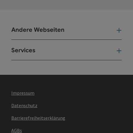
Andere Webseiten
And
Services
Ser
Impressum
Datenschutz
Barrierefreiheitserklärung
AGBs