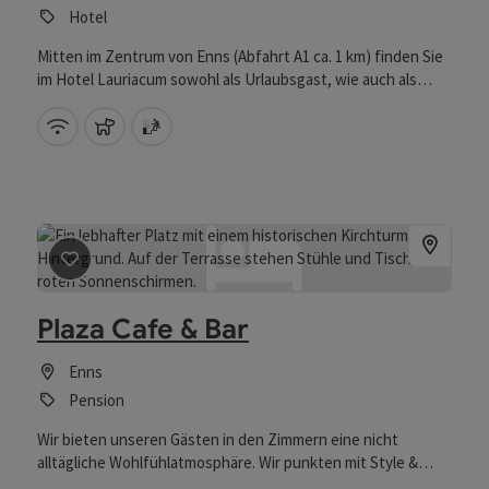
Hotel
Mitten im Zentrum von Enns (Abfahrt A1 ca. 1 km) finden Sie
im Hotel Lauriacum sowohl als Urlaubsgast, wie auch als
Geschäftsreisender jeden Komfort gepaart mit familiärer
Atmosphäre.
W-Lan (kostenlos)
Haustiere erlaubt
Sauna
Beitrag merken
: Plaza Cafe & Bar
Plaza Cafe & Bar
Enns
Pension
Wir bieten unseren Gästen in den Zimmern eine nicht
alltägliche Wohlfühlatmosphäre. Wir punkten mit Style &
Design. Die TOP's wurden nach den 4 Jahreszeiten