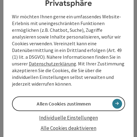
Haues steht Ihnen mit zahlreichen Sitzgelegenheiten zur
Privatsphäre
Erholung zur Verfügung. Mein Haus verfügt über einen
eigenen Parkplatz und über eine sichere Fahrrad-Garage. Der
Wir möchten Ihnen gerne ein umfassendes Website-
Beitrag merken
: Privatzimmer Theresia Leitner
Ennser Hauptplatz ist 10 Gehminuten entfernt und bietet
Erlebnis mit uneingeschränkten Funktionen
neben dem Stadtturm, dem Römer Museum und der Marien
ermöglichen (z.B. Chatbot, Suche), Zugriffe
Privatzimmer Theresia Leitner
Kirche zahlreiche Geschäfte und Restaurants. Gerne nehme
analysieren sowie Inhalte personalisieren, wofür wir
ich Ihre Anfrage oder Reservierung telefonisch entgegen.
Cookies verwenden. Vereinzelt kann eine
Enns
Sie erreichen mich Montag bis Freitag von 8.00 bis 9.00 Uhr
Datenübermittlung in ein Drittland erfolgen (Art. 49
und von 17.00 bis 19 Uhr unter +43-7223-85317.
Privatzimmer
(1) lit. a DSGVO). Nähere Informationen finden Sie in
unserer
Datenschutzerklärung
. Mit Ihrer Zustimmung
Es gibt einen schönen Garten und zweckmäßige Zimmer.
akzeptieren Sie die Cookies, die Sie über die
individuellen Einstellungen selbst verwalten und
jederzeit widerrufen können.
Seite zurück
Seite 
1
2
Allen Cookies zustimmen
Individuelle Einstellungen
Alle Cookies deaktivieren