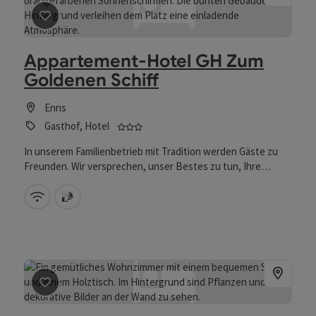
Beitrag merken
: Appartement-Hotel GH Zum Goldenen 
Appartement-Hotel GH Zum
Goldenen Schiff
Enns
3 Sterne - geprüfter und ausgezeichn
Gasthof, Hotel
In unserem Familienbetrieb mit Tradition werden Gäste zu
Freunden. Wir versprechen, unser Bestes zu tun, Ihre
Wünsche in angenehmer Atmosphäre zu erfüllen.
W-Lan (kostenlos)
Sauna
Beitrag merken
: Exquisites Übernachten in Enns