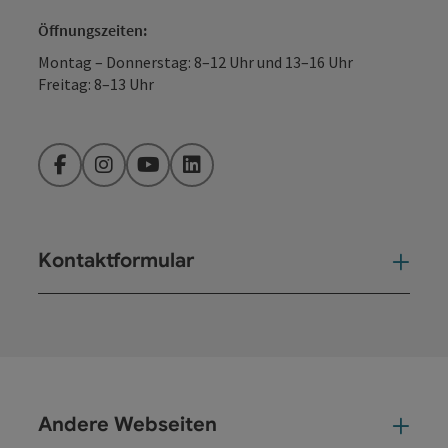
Öffnungszeiten:
Montag – Donnerstag: 8–12 Uhr und 13–16 Uhr
Freitag: 8–13 Uhr
Facebook
Instagram
YouTube
LinkedIn
Kontaktformular
Kont
Andere Webseiten
And