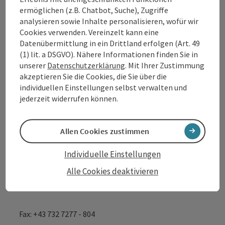
Kontakt
ermöglichen (z.B. Chatbot, Suche), Zugriffe
analysieren sowie Inhalte personalisieren, wofür wir
Cookies verwenden. Vereinzelt kann eine
Tourismusverband Donauregion
Datenübermittlung in ein Drittland erfolgen (Art. 49
(1) lit. a DSGVO). Nähere Informationen finden Sie in
Oberösterreich
unserer
Datenschutzerklärung
. Mit Ihrer Zustimmung
WGD Donau Oberösterreich Tourismus
akzeptieren Sie die Cookies, die Sie über die
GmbH
individuellen Einstellungen selbst verwalten und
jederzeit widerrufen können.
Lindengasse 9
4040 Linz
Allen Cookies zustimmen
+43 732 7277 - 888
Individuelle Einstellungen
Alle Cookies deaktivieren
info@donauregion.at
Fax: +43 732 7277 - 804