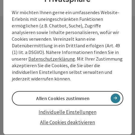
Wir möchten Ihnen gerne ein umfassendes Website-
Erlebnis mit uneingeschränkten Funktionen
ermöglichen (z.B. Chatbot, Suche), Zugriffe
analysieren sowie Inhalte personalisieren, wofür wir
Kontakt
Cookies verwenden. Vereinzelt kann eine
Datenübermittlung in ein Drittland erfolgen (Art. 49
(1) lit. a DSGVO). Nähere Informationen finden Sie in
unserer
Datenschutzerklärung
. Mit Ihrer Zustimmung
Tourismusverband Donauregion
akzeptieren Sie die Cookies, die Sie über die
individuellen Einstellungen selbst verwalten und
Oberösterreich
jederzeit widerrufen können.
WGD Donau Oberösterreich Tourismus
GmbH
Allen Cookies zustimmen
Lindengasse 9
4040 Linz
Individuelle Einstellungen
Alle Cookies deaktivieren
+43 732 7277 - 888