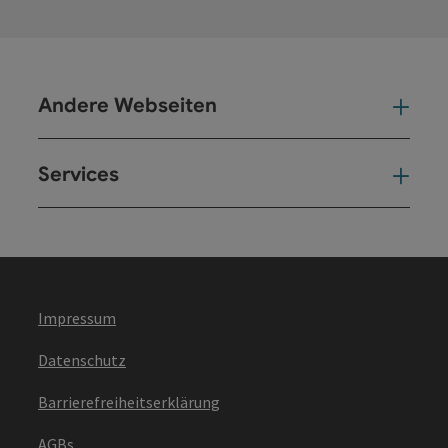
Andere Webseiten
And
Services
Ser
Impressum
Datenschutz
Barrierefreiheitserklärung
AGBs