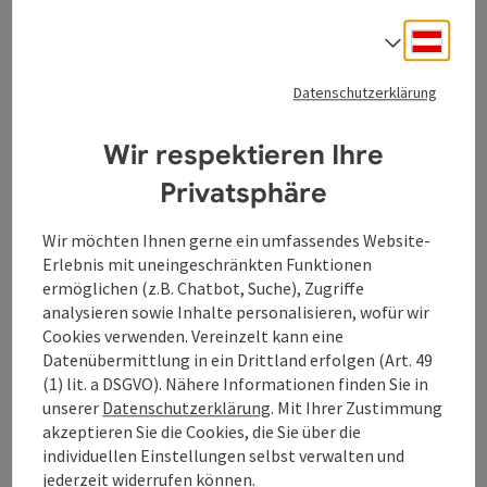
Deuts
Sprach
Beitrag merken
: Donausteig Trail-Challenge - 1. Tag
Datenschutzerklärung
Donausteig Trail-Challenge -
1. Tag
Wir respektieren Ihre
Startort
Obernzell
Privatsphäre
Sonstige Tour
Wir möchten Ihnen gerne ein umfassendes Website-
Dauer: 4h 40m
Erlebnis mit uneingeschränkten Funktionen
Länge: 24,7 km
ermöglichen (z.B. Chatbot, Suche), Zugriffe
Höhenmeter aufsteigend: 785 m
analysieren sowie Inhalte personalisieren, wofür wir
Cookies verwenden. Vereinzelt kann eine
Mittel
Schwierigkeit:
Datenübermittlung in ein Drittland erfolgen (Art. 49
(1) lit. a DSGVO). Nähere Informationen finden Sie in
Sehr schwer
Kondition:
unserer
Datenschutzerklärung
. Mit Ihrer Zustimmung
akzeptieren Sie die Cookies, die Sie über die
Traumtour
Panorama:
individuellen Einstellungen selbst verwalten und
jederzeit widerrufen können.