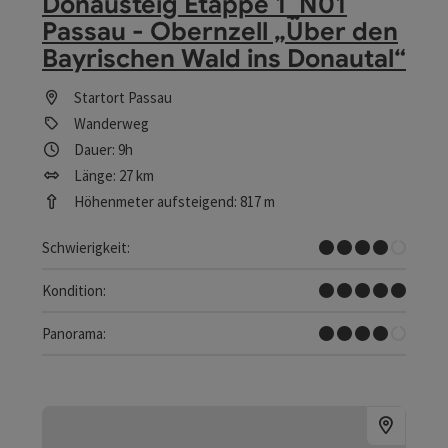
Donausteig Etappe 1_N01
Passau - Obernzell „Über den
Bayrischen Wald ins Donautal“
Startort
Passau
Wanderweg
Dauer: 9h
Länge: 27 km
Höhenmeter aufsteigend: 817 m
Schwer
Schwierigkeit:
Sehr schwer
Kondition:
Tolles Panorama
Panorama: