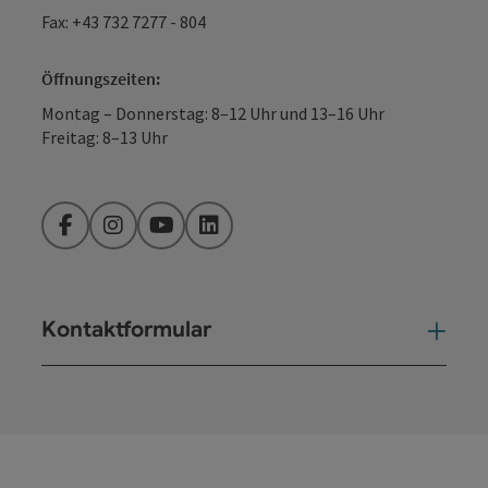
Fax: +43 732 7277 - 804
Öffnungszeiten:
Montag – Donnerstag: 8–12 Uhr und 13–16 Uhr
Freitag: 8–13 Uhr
Facebook
Instagram
YouTube
LinkedIn
Kontaktformular
Kont