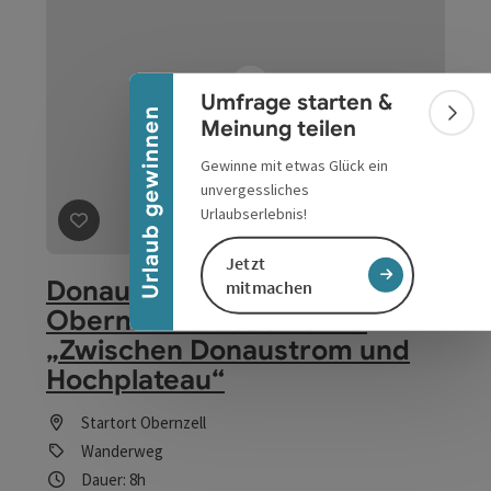
Banner einklappen
Umfrage starten &
Urlaub gewinnen
Bann
Meinung teilen
Gewinne mit etwas Glück ein
unvergessliches
Urlaubserlebnis!
Beitrag merken
: Donausteig Etappe 1_N02 Obernzell 
Jetzt
Donausteig Etappe 1_N02
mitmachen
Obernzell - Niederranna
„Zwischen Donaustrom und
Hochplateau“
Startort
Obernzell
Wanderweg
Dauer: 8h