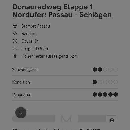
Donauradweg Etappe 1
Nordufer: Passau - Schlögen
Startort
Passau
Rad-Tour
Dauer: 3h
Länge: 40,9 km
Höhenmeter aufsteigend: 62 m
Leicht
Schwierigkeit:
Sehr leicht
Kondition:
Traumtour
Panorama:
Beitrag merken
: Donausteig Etappe 1_N01 Passau - Ob