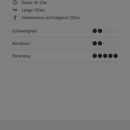
Dauer: 3h 15m
Länge: 10 km
Höhenmeter aufsteigend: 330 m
Leicht
Schwierigkeit:
Leicht
Kondition:
Traumtour
Panorama: