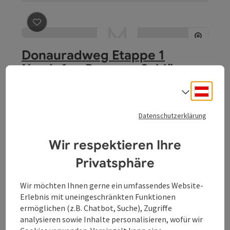
Beitrag merken
: Donauradweg Etappe 1 Nordufer: Pass
Donauradweg Etappe 1
Nordufer: Passau - Schlögen
Startort
Passau
Deuts
Sprach
Rad-Tour
Dauer: 3h
Datenschutzerklärung
Länge: 40,9 km
Wir respektieren Ihre
Höhenmeter aufsteigend: 62 m
Privatsphäre
Leicht
Schwierigkeit:
Wir möchten Ihnen gerne ein umfassendes Website-
Sehr leicht
Kondition:
Erlebnis mit uneingeschränkten Funktionen
ermöglichen (z.B. Chatbot, Suche), Zugriffe
Traumtour
Panorama:
analysieren sowie Inhalte personalisieren, wofür wir