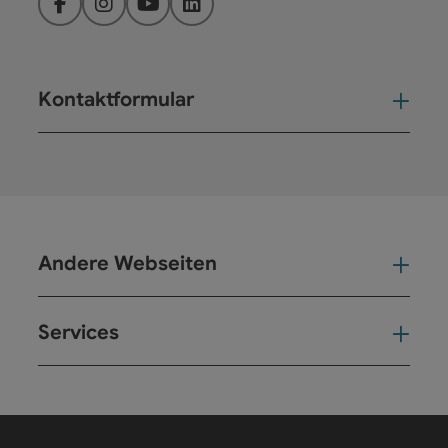
Facebook
Instagram
YouTube
LinkedIn
Kontaktformular
Kont
Andere Webseiten
And
Services
Ser