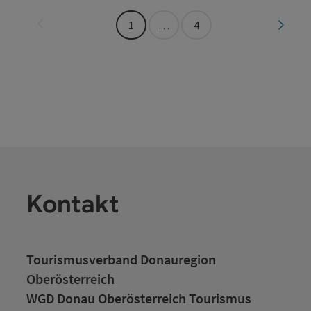
Seite zurück
Seite 
1
…
4
Kontakt
Tourismusverband Donauregion
Oberösterreich
WGD Donau Oberösterreich Tourismus