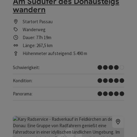
Am Südufer des Donausteigs
wandern
Startort
Passau
Wanderweg
Dauer: 77h 19m
Länge: 267,5 km
Höhenmeter aufsteigend: 5.490 m
Schwer
Schwierigkeit:
Sehr schwer
Kondition:
Traumtour
Panorama: