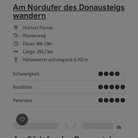
Am Nordufer des Donausteigs
wandern
Startort
Passau
Wanderweg
Dauer: 86h 19m
Länge: 290,7 km
Höhenmeter aufsteigend: 6.763 m
Schwer
Schwierigkeit:
Sehr schwer
Kondition:
Traumtour
Panorama:
Beitrag merken
: Am Südufer des Donausteigs wandern