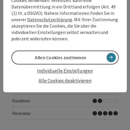
Cookies verwenden. Vereinzelt kann eine
Datenübermittlung in ein Drittland erfolgen (Art. 49
Beitrag merken
: Donauradweg Etappe 1 Südufer: Passa
(1) lit. a DSGVO). Nähere Informationen finden Sie in
unserer
Datenschutzerklärung
. Mit Ihrer Zustimmung
Donauradweg Etappe 1
akzeptieren Sie die Cookies, die Sie über die
Südufer: Passau - Schlögen
individuellen Einstellungen selbst verwalten und
jederzeit widerrufen können.
Startort
Passau
Rad-Tour
Allen Cookies zustimmen
Dauer: 3h
Länge: 42,1 km
Individuelle Einstellungen
Höhenmeter aufsteigend: 116 m
Alle Cookies deaktivieren
Leicht
Schwierigkeit:
Leicht
Kondition:
Traumtour
Panorama: