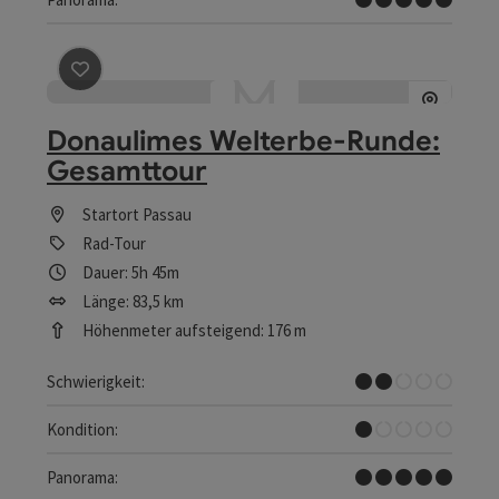
Beitrag merken
: Donaulimes Welterbe-Runde: Gesamt
Donaulimes Welterbe-Runde:
Gesamttour
Startort
Passau
Rad-Tour
Dauer: 5h 45m
Länge: 83,5 km
Höhenmeter aufsteigend: 176 m
Leicht
Schwierigkeit:
Sehr leicht
Kondition:
Traumtour
Panorama: