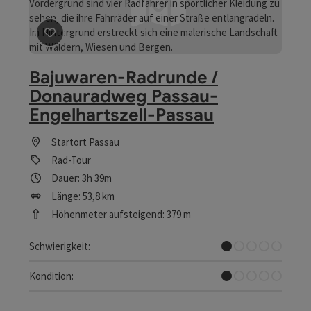
Beitrag merken
: Bajuwaren-Radrunde / Donauradweg P
Bajuwaren-Radrunde /
Donauradweg Passau-
Engelhartszell-Passau
Startort
Passau
Rad-Tour
Dauer: 3h 39m
Länge: 53,8 km
Höhenmeter aufsteigend: 379 m
Sehr leicht
Schwierigkeit:
Sehr leicht
Kondition: