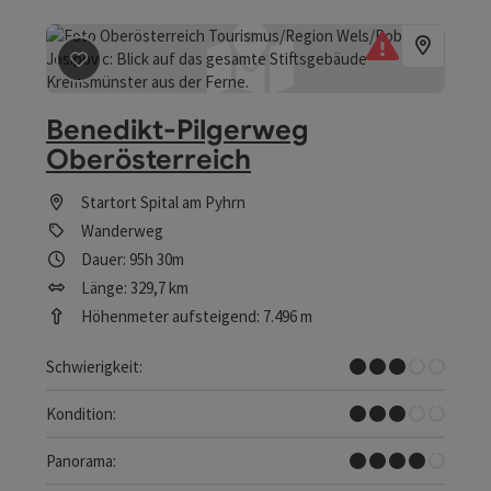
Beitrag merken
: Benedikt-Pilgerweg Oberösterreich
Benedikt-Pilgerweg
Oberösterreich
Startort
Spital am Pyhrn
Wanderweg
Dauer: 95h 30m
Länge: 329,7 km
Höhenmeter aufsteigend: 7.496 m
Mittel
Schwierigkeit:
Mittel
Kondition:
Tolles Panorama
Panorama: