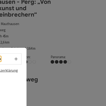
usen - Perg: „Von
kunst und
einbrechern“
t
Mauthausen
weg
3h 45m
2,6 km
- Perg: „Von Granitkunst und Mühlsteinbrechern“
ter aufsteigend: 164 m
nen
:
Kondition:
Panorama:
Sprachwahl - Menü öffnen
h
Mittel
Tolles Panorama
zerklärung
chsbründlweg
t
Mauthausen
weg
1h 30m