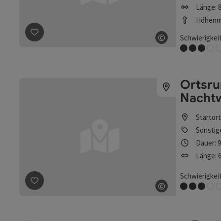
Länge: 8
Höhenme
©
Schwierigkeit
Beitrag merken
: Mühlviertler Naturfreundeweg Nr. 170
Copyright öff
Mittel
Ortsr
Nacht
Startor
Sonstig
Dauer: 
Länge: 
Schwierigkeit
©
Mittel
Beitrag merken
: Ortsrundgang mit dem Nachtwächter
Copyright öff