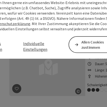
Länge: 5
 Ihnen gerne ein umfassendes Website-Erlebnis mit uneingesch
Höhenme
ermöglichen (z.B. Chatbot, Suche), Zugriffe analysieren sowie Inh
eren, wofür wir Cookies verwenden. Vereinzelt kann eine Datenübe
Schwierigkeit
d erfolgen (Art. 49 (1) lit. a DSGVO). Nähere Informationen finden S
Leicht
©
enschutzerklärung
. Mit Ihrer Zustimmung akzeptieren Sie die Cook
Beitrag merken
: Heinrichsbründlweg
Copyright öff
ividuellen Einstellungen selbst verwalten und jederzeit widerrufe
Marcht
Allen Cookies
s
Individuelle
zustimmen
en
Einstellungen
Startor
Rennrad
Dauer: 
Länge: 1
Höhenme
Schwierigkeit
Mittel
©
Beitrag merken
: Marchtrenk - Mitterkirchen
Copyright öff