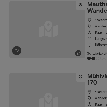
Mauth
Wande
Startor
Wander
Dauer: 
Länge: 4
Höhenme
©
Schwierigkeit
Beitrag merken
: Mauthausen: Gesunde Gemeinde Wand
Copyright öff
Leicht
Mühlvi
170
Startor
Wander
Dauer: 