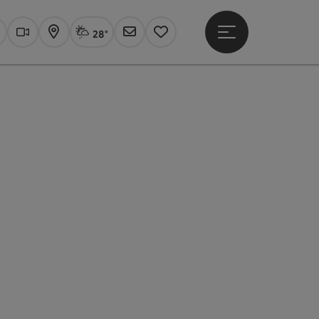
28°
Hauptmenü öffne
Aktuelles Wetter
Linz, Sprühregen
uchen
Webcams
Karte
Newsletter
Merkzettel