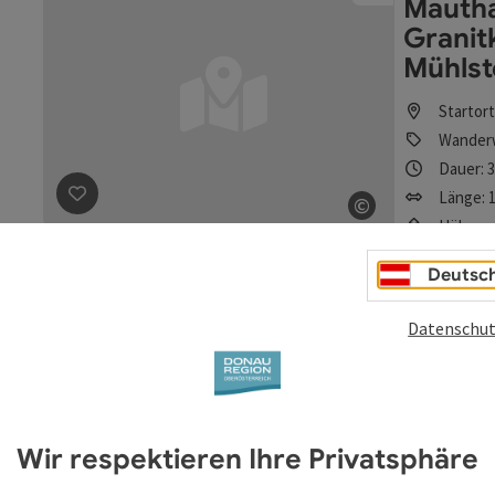
Mautha
Granit
Mühlst
Startor
Wander
Dauer: 
Länge: 1
©
Beitrag merken
: Donausteig Etappe 4_G03 Mauthausen 
Höhenme
Copyright öff
Schwierigkeit
Deutsc
Mittel
Datenschut
Heinri
Startor
Wander
Wir respektieren Ihre Privatsphäre
Dauer: 