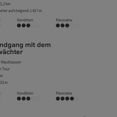
1,2 km
ter aufsteigend: 1.617 m
:
Kondition:
Panorama:
nen
Mittel
Einige Ausblicke
undgang mit dem
wächter
t
Mauthausen
e Tour
9m
632 m
:
Kondition:
Panorama:
Mittel
Tolles Panorama
nen