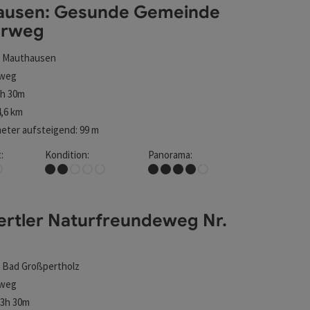
ausen: Gesunde Gemeinde
rweg
t
Mauthausen
weg
1h 30m
,6 km
ter aufsteigend: 99 m
:
Kondition:
Panorama:
erweg
nen
Leicht
Tolles Panorama
ertler Naturfreundeweg Nr.
t
Bad Großpertholz
weg
23h 30m