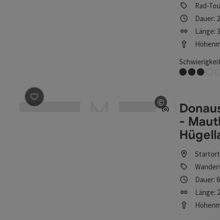
Rad-Tou
Dauer: 
Länge: 3
Höhenme
Schwierigkeit
Mittel
©
Donaus
Beitrag merken
: Donausteig Etappe 3_N08 Steyregg -
Copyright öff
- Maut
Hügell
Startor
Wander
Dauer: 
Länge: 2
Höhenme