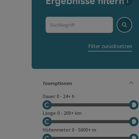
Ergebnisse filtern
Für d
Suchbegriff
Suche
Filter zurücksetzen
Touroptionen
Der B
Dauer
:
0
-
24+ h
Länge
:
0
-
200+ km
Höhenmeter
:
0
-
5000+ m