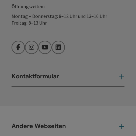
Öffnungszeiten:
Montag – Donnerstag: 8–12 Uhr und 13–16 Uhr
Freitag: 8–13 Uhr
Facebook
Instagram
YouTube
LinkedIn
Kontaktformular
Kont
Andere Webseiten
And