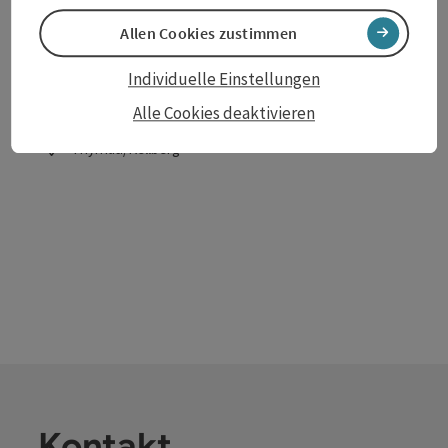
Beitrag merken
: Zahnärzte Seidl & Marienfeld
Allen Cookies zustimmen
Zahnärzte Seidl & Marienfeld
Individuelle Einstellungen
Alle Cookies deaktivieren
Zahnarztpraxis
Thyrnau/Kellberg
Öffnungszeiten
Kontakt