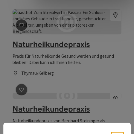
Beitrag merken
: Naturheilkundepraxis
Naturheilkundepraxis
Praxis für Naturheilkunde Gesund werden und gesund
bleiben! Dabei kann ich Ihnen helfen.
Thyrnau/Kellberg
Öffnungszeiten
Beitrag merken
: Naturheilkundepraxis
Naturheilkundepraxis
Naturheilkundepraxis von Bernhard Steininger als
Naturheilpraktiker. Anwendungen auf Anfrage