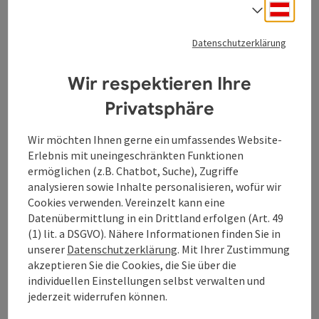
Deuts
Thyrnau/Kellberg
Sprach
Öffnungszeiten
Datenschutzerklärung
Wir respektieren Ihre
Privatsphäre
Beitrag merken
: Radiästhesiepfad
Wir möchten Ihnen gerne ein umfassendes Website-
Erlebnis mit uneingeschränkten Funktionen
Radiästhesiepfad
ermöglichen (z.B. Chatbot, Suche), Zugriffe
analysieren sowie Inhalte personalisieren, wofür wir
Wünschelrutenlehrpfad (Radiästhesiepfad)
Cookies verwenden. Vereinzelt kann eine
Datenübermittlung in ein Drittland erfolgen (Art. 49
Thyrnau/Kellberg
(1) lit. a DSGVO). Nähere Informationen finden Sie in
Öffnungszeiten
Montag geöffnet
Dienstag geöffnet
Mittwoch geöffnet
Donnerstag geöffnet
Freitag geöffnet
Samstag geöffnet
Sonntag geöffnet
Feiertag geöffnet
MO
DI
MI
DO
FR
SA
SO
FE
unserer
Datenschutzerklärung
. Mit Ihrer Zustimmung
akzeptieren Sie die Cookies, die Sie über die
individuellen Einstellungen selbst verwalten und
jederzeit widerrufen können.