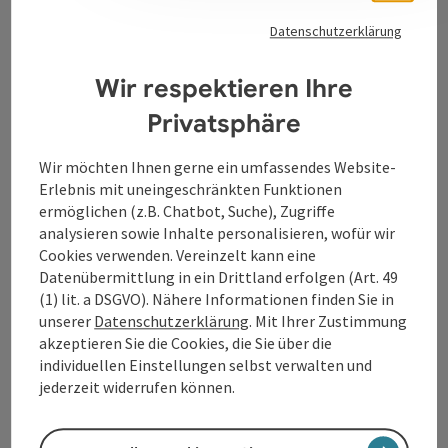
Datenschutzerklärung
Tourismusverband Donauregion
Wir respektieren Ihre
Oberösterreich
WGD Donau Oberösterreich Tourismus
Privatsphäre
GmbH
Wir möchten Ihnen gerne ein umfassendes Website-
Erlebnis mit uneingeschränkten Funktionen
Lindengasse 9
ermöglichen (z.B. Chatbot, Suche), Zugriffe
4040 Linz
analysieren sowie Inhalte personalisieren, wofür wir
Cookies verwenden. Vereinzelt kann eine
+43 732 7277 - 888
Datenübermittlung in ein Drittland erfolgen (Art. 49
(1) lit. a DSGVO). Nähere Informationen finden Sie in
unserer
Datenschutzerklärung
. Mit Ihrer Zustimmung
info@donauregion.at
akzeptieren Sie die Cookies, die Sie über die
individuellen Einstellungen selbst verwalten und
jederzeit widerrufen können.
Fax: +43 732 7277 - 804