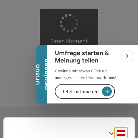
Banner einklappen
Einen Moment
bitte … wir laden
Umfrage starten &
passende
Bann
Meinung teilen
n
Ergebnisse.
U
r
l
a
u
b
g
e
w
i
n
n
e
Gewinne mit etwas Glück ein
unvergessliches Urlaubserlebnis!
Jetzt mitmachen
Kontakt
Deuts
Sprach