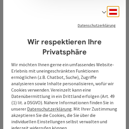
Deuts
Sprach
Kontakt
Datenschutzerklärung
Tourismusverband Donauregion
Wir respektieren Ihre
Oberösterreich
Privatsphäre
WGD Donau Oberösterreich Tourismus
GmbH
Wir möchten Ihnen gerne ein umfassendes Website-
Erlebnis mit uneingeschränkten Funktionen
Lindengasse 9
ermöglichen (z.B. Chatbot, Suche), Zugriffe
4040 Linz
analysieren sowie Inhalte personalisieren, wofür wir
Cookies verwenden. Vereinzelt kann eine
Datenübermittlung in ein Drittland erfolgen (Art. 49
+43 732 7277 - 888
(1) lit. a DSGVO). Nähere Informationen finden Sie in
unserer
Datenschutzerklärung
. Mit Ihrer Zustimmung
akzeptieren Sie die Cookies, die Sie über die
info@donauregion.at
individuellen Einstellungen selbst verwalten und
jederzeit widerrufen können.