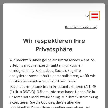
Deuts
Sprach
Kontakt
Datenschutzerklärung
Wir respektieren Ihre
Tourismusverband Donauregion
Privatsphäre
Oberösterreich
WGD Donau Oberösterreich Tourismus
Wir möchten Ihnen gerne ein umfassendes Website-
GmbH
Erlebnis mit uneingeschränkten Funktionen
ermöglichen (z.B. Chatbot, Suche), Zugriffe
Lindengasse 9
analysieren sowie Inhalte personalisieren, wofür wir
4040 Linz
Cookies verwenden. Vereinzelt kann eine
Datenübermittlung in ein Drittland erfolgen (Art. 49
(1) lit. a DSGVO). Nähere Informationen finden Sie in
+43 732 7277 - 888
unserer
Datenschutzerklärung
. Mit Ihrer Zustimmung
akzeptieren Sie die Cookies, die Sie über die
individuellen Einstellungen selbst verwalten und