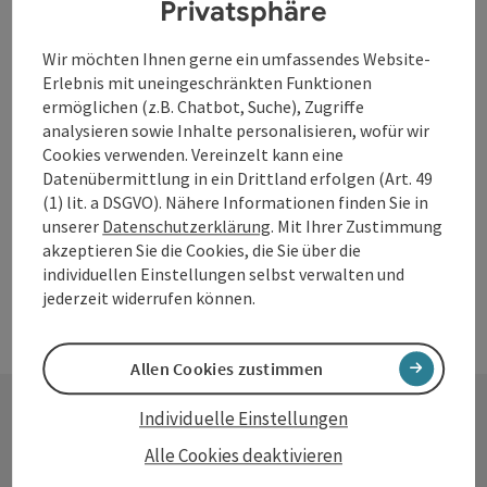
Privatsphäre
Salmsee in Pulgarn
Wir möchten Ihnen gerne ein umfassendes Website-
Das Wasserski-Zentrum prägt dieses Gewässer!
Erlebnis mit uneingeschränkten Funktionen
ermöglichen (z.B. Chatbot, Suche), Zugriffe
Steyregg
analysieren sowie Inhalte personalisieren, wofür wir
Öffnungszeiten
Montag geöffnet
Dienstag geöffnet
Mittwoch geöffnet
Donnerstag geöffnet
Freitag geöffnet
Samstag geöffnet
Sonntag geöffnet
Feiertag geöffnet
MO
DI
MI
DO
FR
SA
SO
FE
Cookies verwenden. Vereinzelt kann eine
Datenübermittlung in ein Drittland erfolgen (Art. 49
(1) lit. a DSGVO). Nähere Informationen finden Sie in
unserer
Datenschutzerklärung
. Mit Ihrer Zustimmung
akzeptieren Sie die Cookies, die Sie über die
individuellen Einstellungen selbst verwalten und
jederzeit widerrufen können.
Allen Cookies zustimmen
Individuelle Einstellungen
Kontakt
Alle Cookies deaktivieren