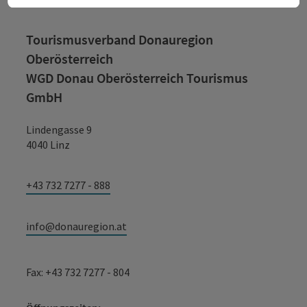
Tourismusverband Donauregion
Oberösterreich
WGD Donau Oberösterreich Tourismus
GmbH
Lindengasse 9
4040 Linz
+43 732 7277 - 888
info@donauregion.at
Fax: +43 732 7277 - 804