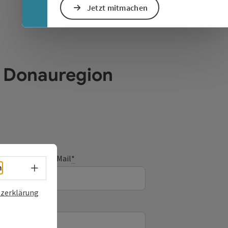
Jetzt mitmachen
e Donauregion
E-Mail
*
Sprachwahl - Menü öffnen
h
zerklärung