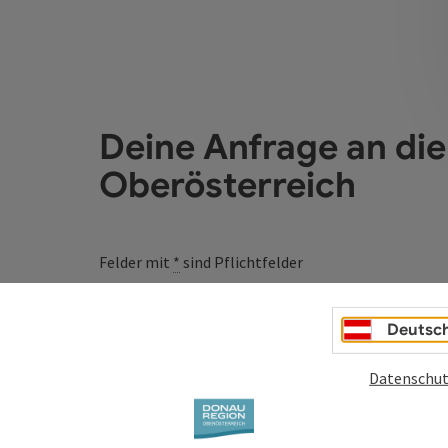
Deine Anfrage an di
Oberösterreich
Felder mit
*
sind Pflichtfelder
Vorname
Nachname
Deutsc
Datenschut
Unverbindliche Anfrage
*