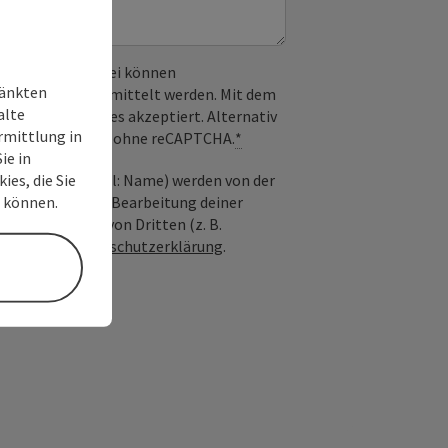
 verwendet. Dabei können
ränkten
) an Google übermittelt werden. Mit dem
alte
derlichen Cookies akzeptiert. Alternativ
rmittlung in
il möglich – ganz ohne reCAPTCHA.
*
ie in
ies, die Sie
nfrage; optional: Name) werden von der
n können.
ießlich für die Bearbeitung deiner
n die Anfrage von Dritten (z. B.
Siehe auch
Datenschutzerklärung
.