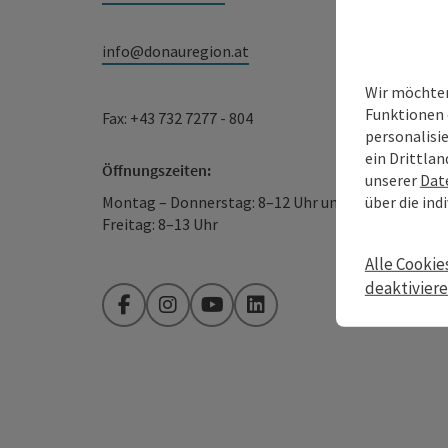
info@donauregion.at
Wir möchten
Funktionen 
Fax: +43 732 7277 - 804
personalisi
ein Drittlan
Öffnungszeiten:
unserer
Dat
über die ind
Montag – Donnerstag: 8–12 Uhr und 13–16 Uhr
Freitag: 8–13 Uhr
Alle Cookie
deaktivier
Facebook
Instagram
YouTube
LinkedIn