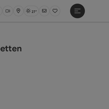
27°
Hauptmenü öffne
Aktuelles Wetter
Linz, sonnig
uchen
Webcams
Karte
Newsletter
Merkzettel
etten