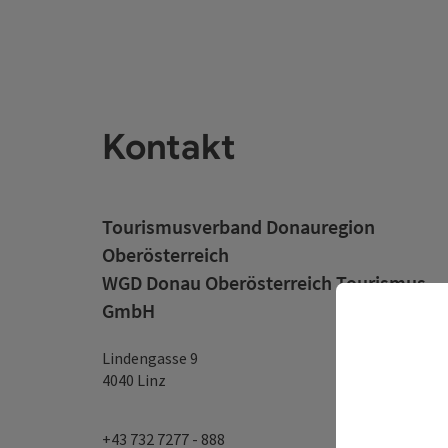
Kontakt
Tourismusverband Donauregion
Oberösterreich
WGD Donau Oberösterreich Tourismus
GmbH
Lindengasse 9
4040 Linz
+43 732 7277 - 888