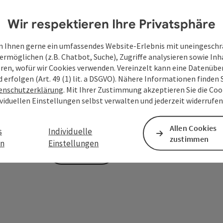
Wir respektieren Ihre Privatsphäre
Zum Schutz vor Spam wird Google reCAPTCHA
 Ihnen gerne ein umfassendes Website-Erlebnis mit uneingesch
personenbezogene Daten (z. B. die IP-Adresse
ermöglichen (z.B. Chatbot, Suche), Zugriffe analysieren sowie Inh
Absenden des Formulars werden die dafür erfor
eren, wofür wir Cookies verwenden. Vereinzelt kann eine Datenübe
ist eine Kontaktaufnahme jederzeit per E-Ma
d erfolgen (Art. 49 (1) lit. a DSGVO). Nähere Informationen finden S
enschutzerklärung
. Mit Ihrer Zustimmung akzeptieren Sie die Cook
Deine bekannt gegebenen Daten (E-Mail-Adresse, A
ividuellen Einstellungen selbst verwalten und jederzeit widerrufe
WGD Donau Oberösterreich Tourismus GmbH ausschl
Anfrage verwendet und nur dann weitergegeben, wen
touristische Leistungsträger) zu beantworten ist. 
Allen Cookies
s
Individuelle
zustimmen
en
Einstellungen
Senden