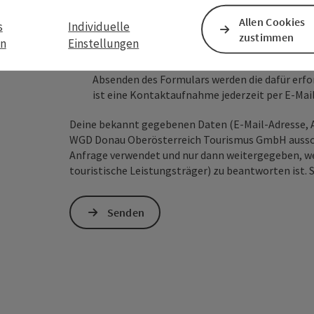
Allen Cookies
s
Individuelle
zustimmen
en
Einstellungen
Zum Schutz vor Spam wird Google reCAPTCHA
personenbezogene Daten (z. B. die IP-Adresse
Absenden des Formulars werden die dafür erfor
ist eine Kontaktaufnahme jederzeit per E-Ma
Deine bekannt gegebenen Daten (E-Mail-Adresse, A
WGD Donau Oberösterreich Tourismus GmbH ausschl
Anfrage verwendet und nur dann weitergegeben, wen
touristische Leistungsträger) zu beantworten ist. 
Senden