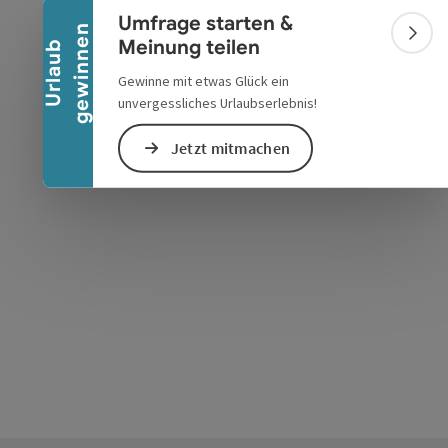
Umfrage starten &
n
Bann
Meinung teilen
U
r
l
a
u
b
g
e
w
i
n
n
e
Gewinne mit etwas Glück ein
unvergessliches Urlaubserlebnis!
Jetzt mitmachen