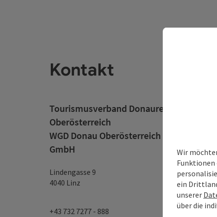
Kontakt
Tourismusverband Donauregion
Oberösterreich
WGD Donau Oberösterreich Tourismus
GmbH
Wir möchten
Funktionen 
Lindengasse 9
personalisi
4040 Linz
ein Drittlan
unserer
Dat
über die ind
+43 732 7277 - 888