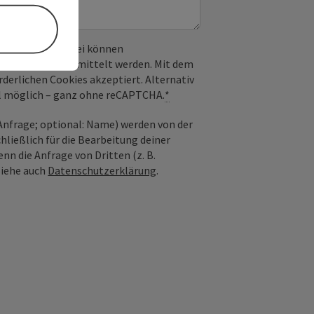
 verwendet. Dabei können
) an Google übermittelt werden. Mit dem
derlichen Cookies akzeptiert. Alternativ
il möglich – ganz ohne reCAPTCHA.
*
nfrage; optional: Name) werden von der
ießlich für die Bearbeitung deiner
n die Anfrage von Dritten (z. B.
Siehe auch
Datenschutzerklärung
.