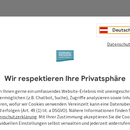
Deutsc
Deine Anfrage an di
Datenschut
Oberösterreich
Felder mit
*
sind Pflichtfelder
Wir respektieren Ihre Privatsphäre
Vorname
Nachname
 Ihnen gerne ein umfassendes Website-Erlebnis mit uneingesch
ermöglichen (z.B. Chatbot, Suche), Zugriffe analysieren sowie Inh
eren, wofür wir Cookies verwenden. Vereinzelt kann eine Datenübe
d erfolgen (Art. 49 (1) lit. a DSGVO). Nähere Informationen finden S
Unverbindliche Anfrage
*
enschutzerklärung
. Mit Ihrer Zustimmung akzeptieren Sie die Cook
ividuellen Einstellungen selbst verwalten und jederzeit widerrufe