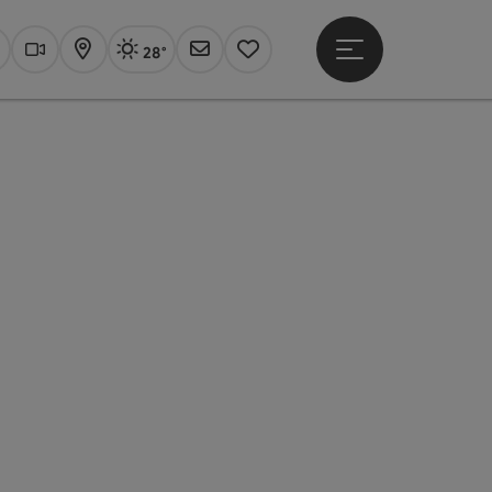
28°
Hauptmenü öffne
Aktuelles Wetter
Linz, sonnig
uchen
Webcams
Karte
Newsletter
Merkzettel