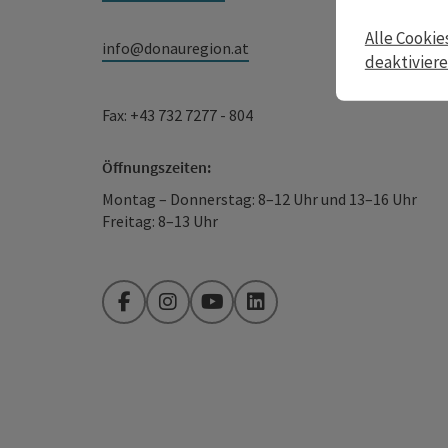
Alle Cookie
info@donauregion.at
deaktivier
Fax: +43 732 7277 - 804
Öffnungszeiten:
Montag – Donnerstag: 8–12 Uhr und 13–16 Uhr
Freitag: 8–13 Uhr
Facebook
Instagram
YouTube
LinkedIn