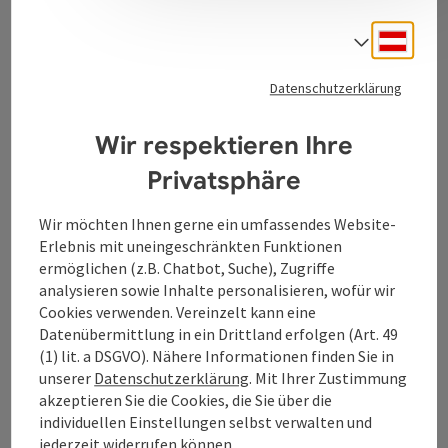
Deuts
Sprach
Kontakt
Datenschutzerklärung
Tourismusverband Donauregion
Wir respektieren Ihre
Oberösterreich
Privatsphäre
WGD Donau Oberösterreich Tourismus
GmbH
Wir möchten Ihnen gerne ein umfassendes Website-
Erlebnis mit uneingeschränkten Funktionen
Lindengasse 9
ermöglichen (z.B. Chatbot, Suche), Zugriffe
4040 Linz
analysieren sowie Inhalte personalisieren, wofür wir
Cookies verwenden. Vereinzelt kann eine
Datenübermittlung in ein Drittland erfolgen (Art. 49
+43 732 7277 - 888
(1) lit. a DSGVO). Nähere Informationen finden Sie in
unserer
Datenschutzerklärung
. Mit Ihrer Zustimmung
akzeptieren Sie die Cookies, die Sie über die
info@donauregion.at
individuellen Einstellungen selbst verwalten und
jederzeit widerrufen können.