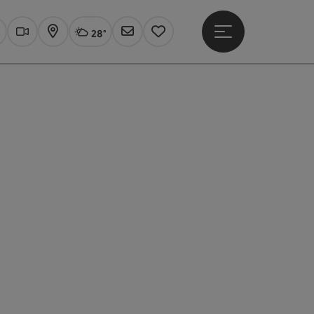
28°
Hauptmenü öffne
Aktuelles Wetter
Linz, wolkig
uchen
Webcams
Karte
Newsletter
Merkzettel