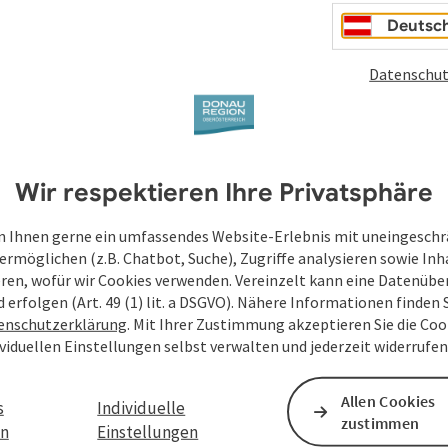
Oberösterreich
Deutsc
Datenschut
Felder mit
*
sind Pflichtfelder
Vorname
Nachname
Wir respektieren Ihre Privatsphäre
 Ihnen gerne ein umfassendes Website-Erlebnis mit uneingesch
Unverbindliche Anfrage
*
ermöglichen (z.B. Chatbot, Suche), Zugriffe analysieren sowie Inh
eren, wofür wir Cookies verwenden. Vereinzelt kann eine Datenübe
d erfolgen (Art. 49 (1) lit. a DSGVO). Nähere Informationen finden S
enschutzerklärung
. Mit Ihrer Zustimmung akzeptieren Sie die Cook
ividuellen Einstellungen selbst verwalten und jederzeit widerrufe
Zum Schutz vor Spam wird Google reCAPTCHA
personenbezogene Daten (z. B. die IP-Adresse
Allen Cookies
Absenden des Formulars werden die dafür erfor
s
Individuelle
zustimmen
ist eine Kontaktaufnahme jederzeit per E-Ma
en
Einstellungen