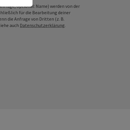
nfrage; optional: Name) werden von der
ießlich für die Bearbeitung deiner
n die Anfrage von Dritten (z. B.
Siehe auch
Datenschutzerklärung
.