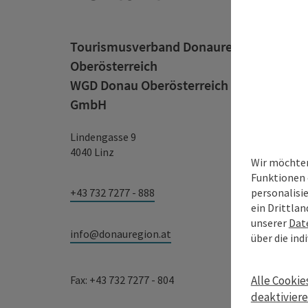
Tourismusverband Donauregion
Oberösterreich
WGD Donau Oberösterreich Tourismus
GmbH
Lindengasse 9
4040 Linz
Wir möchten
Funktionen 
+43 732 7277 - 888
personalisi
ein Drittlan
unserer
Dat
info@donauregion.at
über die ind
Fax: +43 732 7277 - 804
Alle Cookie
deaktivier