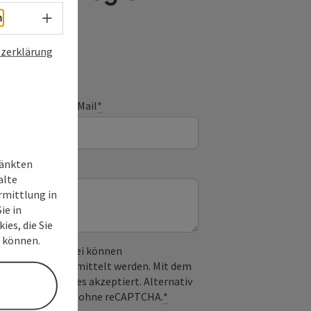
Sprachwahl - Menü öffnen
h
zerklärung
E-Mail
*
ränkten
alte
rmittlung in
ie in
ies, die Sie
n können.
 verwendet. Dabei können
) an Google übermittelt werden. Mit dem
derlichen Cookies akzeptiert. Alternativ
il möglich – ganz ohne reCAPTCHA.
*