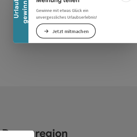
n
Meinung teilen
U
r
l
a
u
b
g
e
w
i
n
n
e
Gewinne mit etwas Glück ein
unvergessliches Urlaubserlebnis!
Jetzt mitmachen
e Donauregion