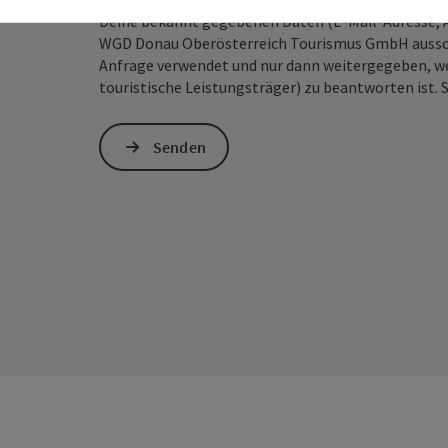
Deine bekannt gegebenen Daten (E-Mail-Adresse, A
WGD Donau Oberösterreich Tourismus GmbH ausschl
Anfrage verwendet und nur dann weitergegeben, wen
touristische Leistungsträger) zu beantworten ist. 
Senden