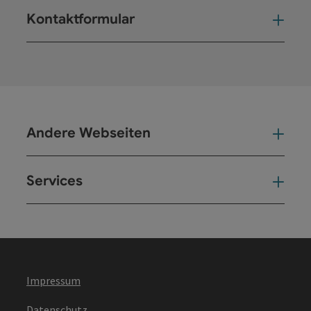
Kontaktformular
Kont
Andere Webseiten
And
Services
Ser
Impressum
Datenschutz