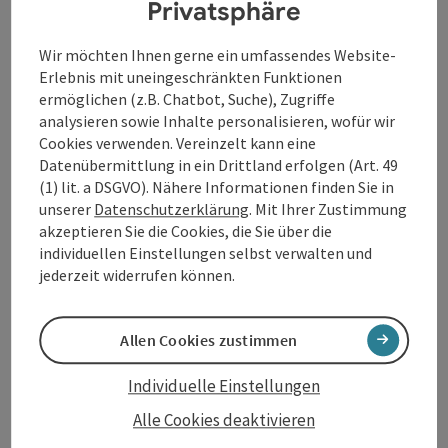
Privatsphäre
Wir möchten Ihnen gerne ein umfassendes Website-
Erlebnis mit uneingeschränkten Funktionen
ermöglichen (z.B. Chatbot, Suche), Zugriffe
analysieren sowie Inhalte personalisieren, wofür wir
Cookies verwenden. Vereinzelt kann eine
Beitrag merken
: Mini Markt Wesenufer
Datenübermittlung in ein Drittland erfolgen (Art. 49
(1) lit. a DSGVO). Nähere Informationen finden Sie in
Mini Markt Wesenufer
unserer
Datenschutzerklärung
. Mit Ihrer Zustimmung
akzeptieren Sie die Cookies, die Sie über die
Der "Tante Emma Laden" für regionale Lebensmittel,
individuellen Einstellungen selbst verwalten und
Geschenke und Produkte des täglichen Bedarfs
jederzeit widerrufen können.
Waldkirchen am Wesen
Öffnungszeiten
Montag geöffnet
Dienstag geöffnet
Mittwoch geöffnet
Donnerstag geöffnet
Freitag geöffnet
Sonntag geöffnet
Feiertag geöffnet
MO
DI
MI
DO
FR
SO
FE
Allen Cookies zustimmen
Individuelle Einstellungen
Seite zurück
Seite 
1
2
Alle Cookies deaktivieren