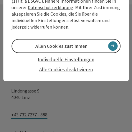
(1) lit. a DSGVO). Nähere Informationen finden Sie in
unserer
Datenschutzerklärung
. Mit Ihrer Zustimmung
akzeptieren Sie die Cookies, die Sie über die
individuellen Einstellungen selbst verwalten und
Kontakt
jederzeit widerrufen können.
Allen Cookies zustimmen
Tourismusverband Donauregion
Individuelle Einstellungen
Oberösterreich
WGD Donau Oberösterreich Tourismus
Alle Cookies deaktivieren
GmbH
Lindengasse 9
4040 Linz
+43 732 7277 - 888