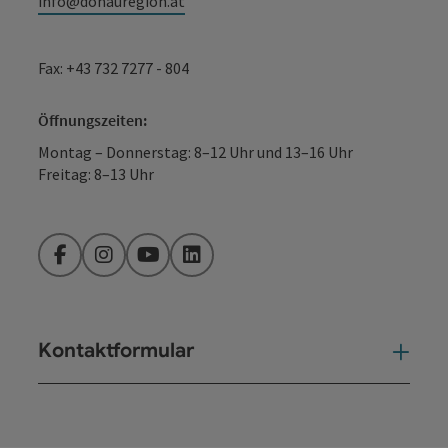
info@donauregion.at
Fax: +43 732 7277 - 804
Öffnungszeiten:
Montag – Donnerstag: 8–12 Uhr und 13–16 Uhr
Freitag: 8–13 Uhr
Facebook
Instagram
YouTube
LinkedIn
Kontaktformular
Kont