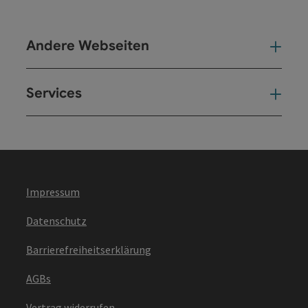
Andere Webseiten
And
Services
Ser
Impressum
Datenschutz
Barrierefreiheitserklärung
AGBs
Vertrag widerrufen