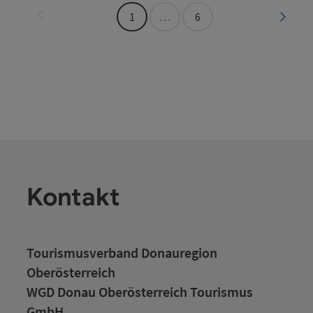
Seite zurück
Seite 
1
…
6
Kontakt
Tourismusverband Donauregion
Oberösterreich
WGD Donau Oberösterreich Tourismus
GmbH