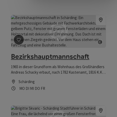
Beitrag merken
: Bezirkshauptmannschaft
Copyrig
Bezirkshauptmannschaft
1965 in dieser Grundform als Wohnhaus des Großhändlers
Andreas Schacky erbaut, nach 1782 Kastenamt, 1816 K.K.
Land- und Pflegegericht und seit 1854 Bezirksamt bzw.
Schärding
Bezirkshauptmannschaft. Die heutige klassizistische
Öffnungszeiten
Montag geöffnet
Dienstag geöffnet
Mittwoch geöffnet
Donnerstag geöffnet
Freitag geöffnet
MO
DI
MI
DO
FR
Gestalt erhielt das Gebäude nach Bränden von 1779 und
1809.