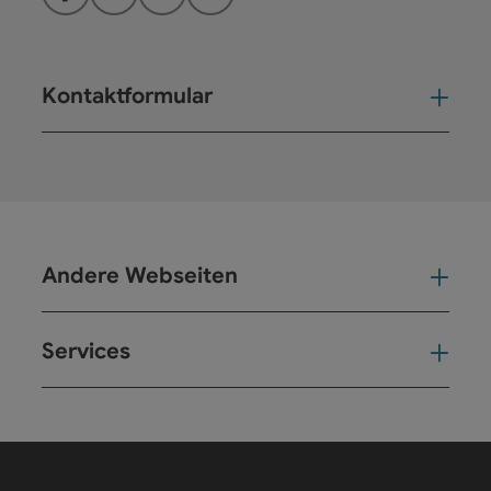
Facebook
Instagram
YouTube
LinkedIn
Kontaktformular
Kont
Andere Webseiten
And
Services
Ser