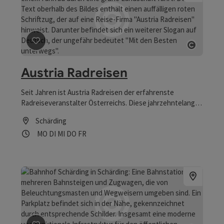
Beitrag merken
: Austria Radreisen
Copyrig
Austria Radreisen
Seit Jahren ist Austria Radreisen der erfahrenste
Radreiseveranstalter Österreichs. Diese jahrzehntelange
Leidenschaft für Radreisen fließt in unsere tägliche
Schärding
Arbeit, für Sie die schönsten Tage des Jahres zu
Öffnungszeiten
Montag geöffnet
Dienstag geöffnet
Mittwoch geöffnet
Donnerstag geöffnet
Freitag geöffnet
MO
DI
MI
DO
FR
organisieren.