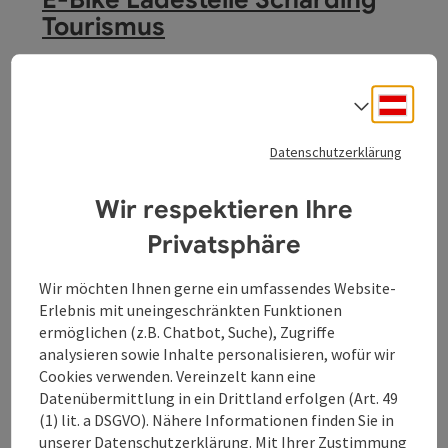
Tourismus
- E-Bike Tankstelle, schnell und kostenlos den Akku
aufladen. - kompetente Beratung im Tourismusbüro,
Deuts
Sprach
kostenloses Kartenmaterial, Tourenvorschläge,.... - E-Bike
Schärding
Tankstelle am Hessen-Rainer-Platz, hier können Sie den
Öffnungszeiten
Montag geöffnet
Dienstag geöffnet
Mittwoch geöffnet
Donnerstag geöffnet
Freitag geöffnet
Samstag geöffnet
Sonntag geöffnet
Feiertag geöffnet
MO
DI
MI
DO
FR
SA
SO
FE
Akku ebenfalls kostenlos aufladen. - Fahrrad-Service-Box
Datenschutzerklärung
mit Lufttankstelle, Schraubenschlüssel, Schraubenzieher
und andere nützliche Radreparaturwerkzeuge. -
Wir respektieren Ihre
Schließfächer für das Gepäck
Privatsphäre
Wir möchten Ihnen gerne ein umfassendes Website-
Erlebnis mit uneingeschränkten Funktionen
ermöglichen (z.B. Chatbot, Suche), Zugriffe
Beitrag merken
: E-Bike Ladestelle Wirtshaus zur Bums
analysieren sowie Inhalte personalisieren, wofür wir
Copyrig
Cookies verwenden. Vereinzelt kann eine
E-Bike Ladestelle Wirtshaus
Datenübermittlung in ein Drittland erfolgen (Art. 49
zur Bums'n
(1) lit. a DSGVO). Nähere Informationen finden Sie in
unserer
Datenschutzerklärung
. Mit Ihrer Zustimmung