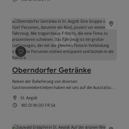
Beitrag merken
: Oberndorfer Getränke
Oberndorfer Getränke
Neben der Belieferung von diversen
Gastronomiebetrieben haben wir uns auf die Ausstattung
von Festivitäten jeglicher Art spezialisiert
St. Aegidi
Öffnungszeiten
Montag geöffnet
Dienstag geöffnet
Mittwoch geöffnet
Donnerstag geöffnet
Freitag geöffnet
Samstag geöffnet
MO
DI
MI
DO
FR
SA