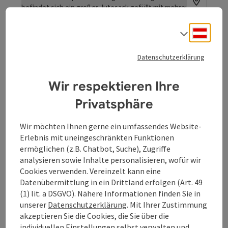
Deuts
Sprach
Beitrag merken
: Sauwald Erdäpfel
Copyrig
Datenschutzerklärung
Sauwald Erdäpfel
Wir respektieren Ihre
Wir bieten Sauwalderdäpfel und Produkte aus Erdäpfeln,
Privatsphäre
z.B. den Sauwald-Wodka! Es gibt aber auch Saatgut und
Geschenksartikel! Besuchen Sie unseren Onlineshop oder
St. Aegidi
kommen Sie zum ab Hof Verkauf! Betriebsbesichtigung
Wir möchten Ihnen gerne ein umfassendes Website-
Öffnungszeiten
Montag geöffnet
Dienstag geöffnet
Mittwoch geöffnet
Donnerstag geöffnet
Freitag geöffnet
Samstag geöffnet
Sonntag geöffnet
Feiertag geöffnet
MO
DI
MI
DO
FR
SA
SO
FE
nach terminlicher Vereinbarung möglich.
Erlebnis mit uneingeschränkten Funktionen
ermöglichen (z.B. Chatbot, Suche), Zugriffe
analysieren sowie Inhalte personalisieren, wofür wir
Cookies verwenden. Vereinzelt kann eine
Datenübermittlung in ein Drittland erfolgen (Art. 49
Beitrag merken
: Sauwald-Wodka
Copyrig
(1) lit. a DSGVO). Nähere Informationen finden Sie in
Sauwald-Wodka
unserer
Datenschutzerklärung
. Mit Ihrer Zustimmung
akzeptieren Sie die Cookies, die Sie über die
MARTIN PAMINGER – SAUWALD WODKA: WIE ERDÄPFEL
individuellen Einstellungen selbst verwalten und