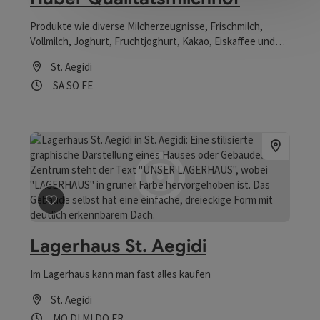
Produkte wie diverse Milcherzeugnisse, Frischmilch,
Vollmilch, Joghurt, Fruchtjoghurt, Kakao, Eiskaffee und
Topfen werden zum Verkauf angeboten. Betriebslage:
St. Aegidi
Richtung Waldkirchen, nach 2 km links nach Innerleiten
Öffnungszeiten
Samstag geöffnet
Sonntag geöffnet
Feiertag geöffnet
SA
SO
FE
Beitrag merken
: Lagerhaus St. Aegidi
Lagerhaus St. Aegidi
Im Lagerhaus kann man fast alles kaufen
St. Aegidi
Öffnungszeiten
Montag geöffnet
Dienstag geöffnet
Mittwoch geöffnet
Donnerstag geöffnet
Freitag geöffnet
MO
DI
MI
DO
FR