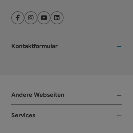
Facebook
Instagram
YouTube
LinkedIn
Kontaktformular
Kont
Andere Webseiten
And
Services
Ser