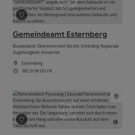
Beitrag merken
: Gemeindeamt Esternberg
Gemeindeamt Esternberg
Bundesland: Oberösterreich Bezirk: Schärding Regionale
Zugehörigkeit: Innviertel
Esternberg
Öffnungszeiten
Montag geöffnet
Dienstag geöffnet
Mittwoch geöffnet
Donnerstag geöffnet
Freitag geöffnet
MO
DI
MI
DO
FR
Beitrag merken
: Panoramablick Pyrawang | Sauwald 
Copyrig