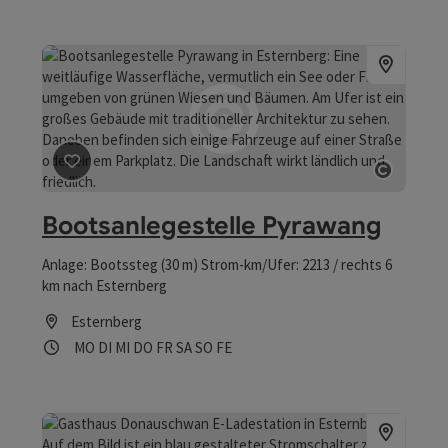
Beitrag merken
: Bootsanlegestelle Pyrawang
Copyrig
Bootsanlegestelle Pyrawang
Anlage: Bootssteg (30 m) Strom-km/Ufer: 2213 / rechts 6
km nach Esternberg
Esternberg
Öffnungszeiten
Montag geöffnet
Dienstag geöffnet
Mittwoch geöffnet
Donnerstag geöffnet
Freitag geöffnet
Samstag geöffnet
Sonntag geöffnet
Feiertag geöffnet
MO
DI
MI
DO
FR
SA
SO
FE