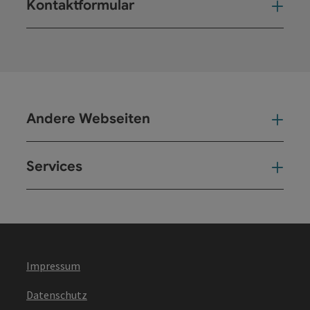
Kontaktformular
Kont
Andere Webseiten
And
Services
Ser
Impressum
Datenschutz