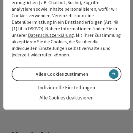
ermöglichen (z.B. Chatbot, Suche), Zugriffe
VAZ Andorf (+Volksfest- u.
analysieren sowie Inhalte personalisieren, wofür wir
Cookies verwenden. Vereinzelt kann eine
Verschönerungsgelände)
Datenübermittlung in ein Drittland erfolgen (Art. 49
(1) lit. a DSGVO). Nähere Informationen finden Sie in
Volksfest- und Verschönerungsgelände + VAZ
unserer
Datenschutzerklärung
. Mit Ihrer Zustimmung
Andorf
akzeptieren Sie die Cookies, die Sie über die
Öffnungszeiten
Montag geöffnet
Dienstag geöffnet
Mittwoch geöffnet
Donnerstag geöffnet
Freitag geöffnet
Samstag geöffnet
Sonntag geöffnet
Feiertag geöffnet
MO
DI
MI
DO
FR
SA
SO
FE
individuellen Einstellungen selbst verwalten und
jederzeit widerrufen können.
Allen Cookies zustimmen
Individuelle Einstellungen
Alle Cookies deaktivieren