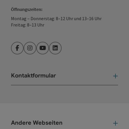
Öffnungszeiten:
Montag – Donnerstag: 8–12 Uhr und 13–16 Uhr
Freitag: 8–13 Uhr
Facebook
Instagram
YouTube
LinkedIn
Kontaktformular
Kont
Andere Webseiten
And