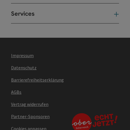
Services
Ser
Impressum
Datenschutz
Barrierefreiheitserklärung
AGBs
Vertrag widerrufen
Partner-Sponsoren
Cookies anpassen