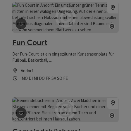
Beitrag merken
: Fun Court
Copyrig
Fun Court
Der Fun-Court ist ein eingezäunter Kunstrasenplatz für
Fußball, Basketball, ...
Andorf
Öffnungszeiten
Montag geöffnet
Dienstag geöffnet
Mittwoch geöffnet
Donnerstag geöffnet
Freitag geöffnet
Samstag geöffnet
Sonntag geöffnet
Feiertag geöffnet
MO
DI
MI
DO
FR
SA
SO
FE
Beitrag merken
: Gemeindebücherei
Copyrig