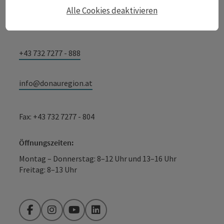
Alle Cookies deaktivieren
Lindengasse 9
4040 Linz
+43 732 7277 - 888
info@donauregion.at
Fax: +43 732 7277 - 804
Öffnungszeiten:
Montag – Donnerstag: 8–12 Uhr und 13–16 Uhr
Freitag: 8–13 Uhr
Facebook
Instagram
YouTube
LinkedIn