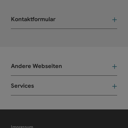
Kontaktformular
Kont
Andere Webseiten
And
Services
Ser
Impressum