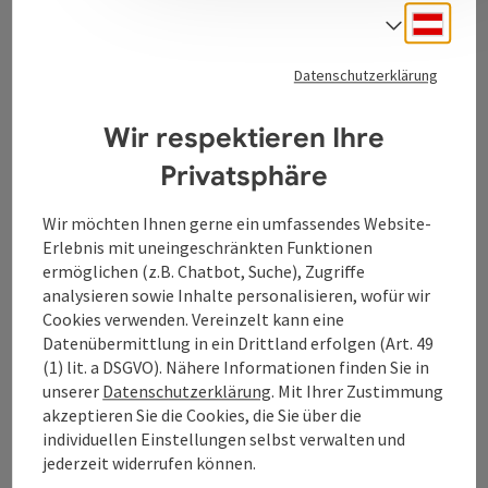
Kontakt
Deuts
Sprach
Datenschutzerklärung
Tourismusverband Donauregion
Wir respektieren Ihre
Oberösterreich
WGD Donau Oberösterreich Tourismus
Privatsphäre
GmbH
Wir möchten Ihnen gerne ein umfassendes Website-
Erlebnis mit uneingeschränkten Funktionen
Lindengasse 9
ermöglichen (z.B. Chatbot, Suche), Zugriffe
4040 Linz
analysieren sowie Inhalte personalisieren, wofür wir
Cookies verwenden. Vereinzelt kann eine
+43 732 7277 - 888
Datenübermittlung in ein Drittland erfolgen (Art. 49
(1) lit. a DSGVO). Nähere Informationen finden Sie in
unserer
Datenschutzerklärung
. Mit Ihrer Zustimmung
info@donauregion.at
akzeptieren Sie die Cookies, die Sie über die
individuellen Einstellungen selbst verwalten und
jederzeit widerrufen können.
Fax: +43 732 7277 - 804