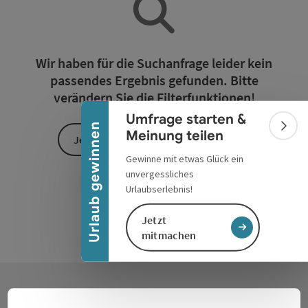
Banner einklappen
Wir haben für die Suchanfrage leider kein
passendes Ergebnis gefunden. Bitte
verändern Sie die Filterfunktionen!
Umfrage starten &
Urlaub gewinnen
Bann
Meinung teilen
Jetzt alle Filter zurücksetzen
Gewinne mit etwas Glück ein
unvergessliches
Urlaubserlebnis!
Jetzt
mitmachen