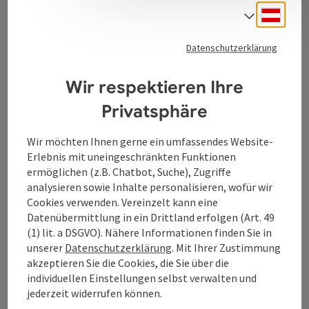
Kontakt
Deuts
Sprach
Datenschutzerklärung
Tourismusverband Donauregion
Wir respektieren Ihre
Oberösterreich
WGD Donau Oberösterreich Tourismus
Privatsphäre
GmbH
Wir möchten Ihnen gerne ein umfassendes Website-
Erlebnis mit uneingeschränkten Funktionen
Lindengasse 9
ermöglichen (z.B. Chatbot, Suche), Zugriffe
4040 Linz
analysieren sowie Inhalte personalisieren, wofür wir
Cookies verwenden. Vereinzelt kann eine
+43 732 7277 - 888
Datenübermittlung in ein Drittland erfolgen (Art. 49
(1) lit. a DSGVO). Nähere Informationen finden Sie in
unserer
Datenschutzerklärung
. Mit Ihrer Zustimmung
info@donauregion.at
akzeptieren Sie die Cookies, die Sie über die
individuellen Einstellungen selbst verwalten und
jederzeit widerrufen können.
Fax: +43 732 7277 - 804