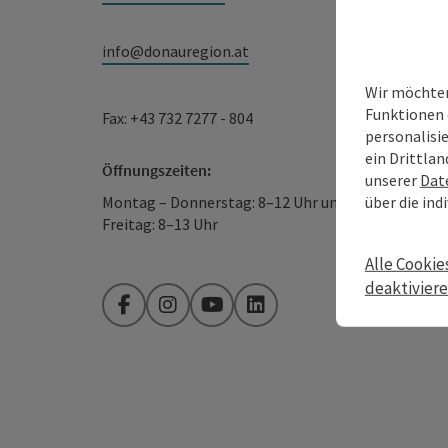
info@donauregion.at
Wir möchten
Funktionen 
Fax: +43 732 7277 - 804
personalisi
ein Drittlan
Öffnungszeiten:
unserer
Dat
über die ind
Montag – Donnerstag: 8–12 Uhr und 13–16 Uhr
Freitag: 8–13 Uhr
Alle Cookie
deaktivier
Facebook
Instagram
YouTube
LinkedIn