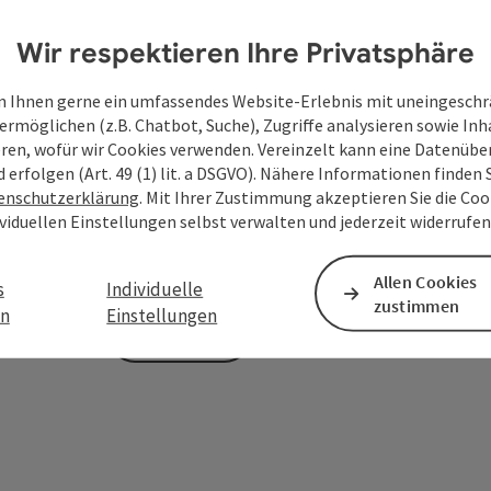
Wir respektieren Ihre Privatsphäre
Zum Schutz vor Spam wird Google reCAPTCHA
 Ihnen gerne ein umfassendes Website-Erlebnis mit uneingesch
personenbezogene Daten (z. B. die IP-Adresse
ermöglichen (z.B. Chatbot, Suche), Zugriffe analysieren sowie Inh
Absenden des Formulars werden die dafür erfor
eren, wofür wir Cookies verwenden. Vereinzelt kann eine Datenübe
ist eine Kontaktaufnahme jederzeit per E-Ma
d erfolgen (Art. 49 (1) lit. a DSGVO). Nähere Informationen finden S
enschutzerklärung
. Mit Ihrer Zustimmung akzeptieren Sie die Cook
Deine bekannt gegebenen Daten (E-Mail-Adresse, A
ividuellen Einstellungen selbst verwalten und jederzeit widerrufe
WGD Donau Oberösterreich Tourismus GmbH ausschl
Anfrage verwendet und nur dann weitergegeben, wen
touristische Leistungsträger) zu beantworten ist. 
Allen Cookies
s
Individuelle
zustimmen
en
Einstellungen
Senden