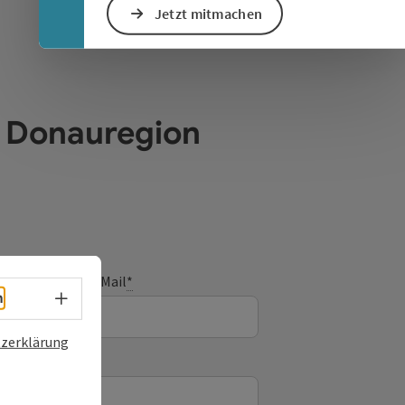
Jetzt mitmachen
e Donauregion
E-Mail
*
Sprachwahl - Menü öffnen
h
zerklärung