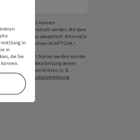
 verwendet. Dabei können
ränkten
) an Google übermittelt werden. Mit dem
alte
derlichen Cookies akzeptiert. Alternativ
rmittlung in
il möglich – ganz ohne reCAPTCHA.
*
ie in
ies, die Sie
nfrage; optional: Name) werden von der
n können.
ießlich für die Bearbeitung deiner
n die Anfrage von Dritten (z. B.
Siehe auch
Datenschutzerklärung
.