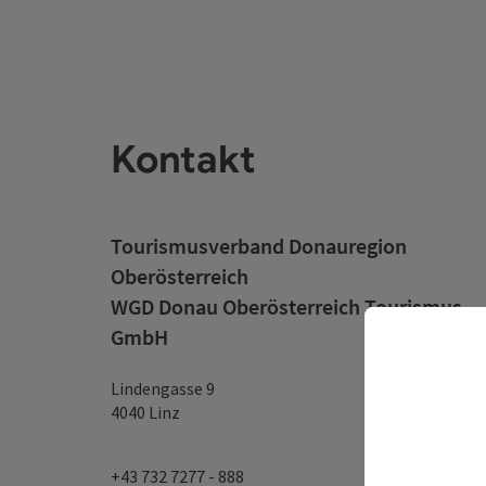
Kontakt
Tourismusverband Donauregion
Oberösterreich
WGD Donau Oberösterreich Tourismus
GmbH
Lindengasse 9
4040 Linz
+43 732 7277 - 888