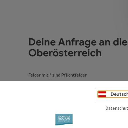
Deine Anfrage an di
Oberösterreich
Felder mit
*
sind Pflichtfelder
Vorname
Nachname
Deutsc
Datenschut
Unverbindliche Anfrage
*