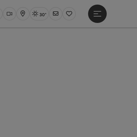
30°
Hauptmenü öffne
Aktuelles Wetter
Linz, sonnig
uchen
Webcams
Karte
Newsletter
Merkzettel