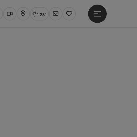
28°
Hauptmenü öffne
Aktuelles Wetter
Linz, Sprühregen
uchen
Webcams
Karte
Newsletter
Merkzettel