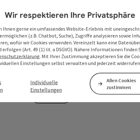
Wir respektieren Ihre Privatsphäre
Zum Schutz vor Spam wird Google reCAPTCHA
 Ihnen gerne ein umfassendes Website-Erlebnis mit uneingesch
personenbezogene Daten (z. B. die IP-Adresse
ermöglichen (z.B. Chatbot, Suche), Zugriffe analysieren sowie Inh
Absenden des Formulars werden die dafür erfor
eren, wofür wir Cookies verwenden. Vereinzelt kann eine Datenübe
ist eine Kontaktaufnahme jederzeit per E-Ma
d erfolgen (Art. 49 (1) lit. a DSGVO). Nähere Informationen finden S
enschutzerklärung
. Mit Ihrer Zustimmung akzeptieren Sie die Cook
Deine bekannt gegebenen Daten (E-Mail-Adresse, A
ividuellen Einstellungen selbst verwalten und jederzeit widerrufe
WGD Donau Oberösterreich Tourismus GmbH ausschl
Anfrage verwendet und nur dann weitergegeben, wen
touristische Leistungsträger) zu beantworten ist. 
Allen Cookies
s
Individuelle
zustimmen
en
Einstellungen
Senden