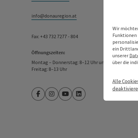
info@donauregion.at
Wir möchten
Funktionen 
Fax: +43 732 7277 - 804
personalisi
ein Drittlan
Öffnungszeiten:
unserer
Dat
über die ind
Montag – Donnerstag: 8–12 Uhr und 13–16 Uhr
Freitag: 8–13 Uhr
Alle Cookie
deaktivier
Facebook
Instagram
YouTube
LinkedIn