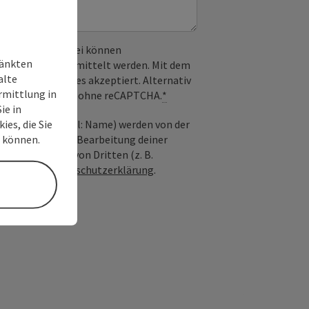
 verwendet. Dabei können
ränkten
) an Google übermittelt werden. Mit dem
alte
derlichen Cookies akzeptiert. Alternativ
rmittlung in
il möglich – ganz ohne reCAPTCHA.
*
ie in
ies, die Sie
nfrage; optional: Name) werden von der
n können.
ießlich für die Bearbeitung deiner
n die Anfrage von Dritten (z. B.
Siehe auch
Datenschutzerklärung
.