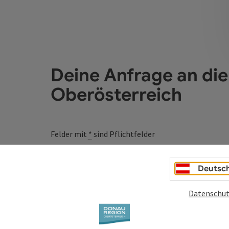
Deine Anfrage an di
Oberösterreich
Felder mit
*
sind Pflichtfelder
Vorname
Nachname
Deutsc
Datenschut
Unverbindliche Anfrage
*