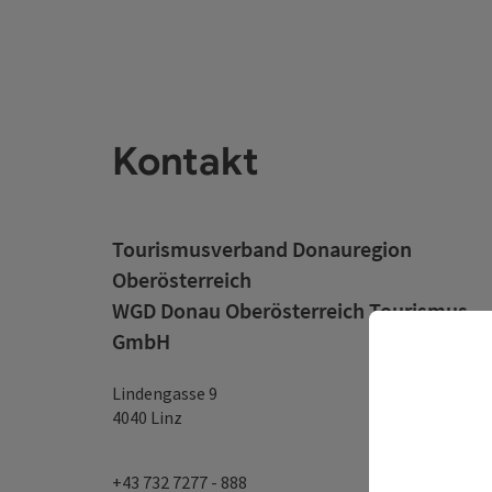
Kontakt
Tourismusverband Donauregion
Oberösterreich
WGD Donau Oberösterreich Tourismus
GmbH
Lindengasse 9
4040 Linz
+43 732 7277 - 888