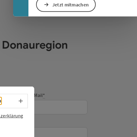
Jetzt mitmachen
e Donauregion
E-Mail
*
Sprachwahl - Menü öffnen
h
zerklärung